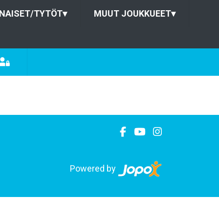
NAISET/TYTÖT
▾
MUUT JOUKKUEET
▾
Powered by