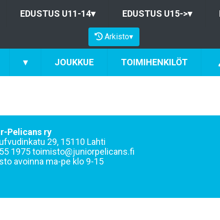
EDUSTUS U11-14
▾
EDUSTUS U15->
▾
Arkisto
▾
▾
JOUKKUE
TOIMIHENKILÖT
r-Pelicans ry
ufvudinkatu 29, 15110 Lahti
55 1975 toimisto@juniorpelicans.fi
sto avoinna ma-pe klo 9-15