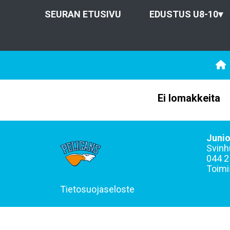
SEURAN ETUSIVU
EDUSTUS U8-10
▾
Ei lomakkeita
Junio
Svinh
044 2
Toimi
Tietosuojaseloste