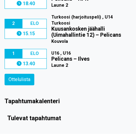
18.40
Laune 2
Turkoosi (harjoituspeli) , U14
Turkoosi
2
ELO
Kuusankosken jäähalli
15.15
(Uimahallintie 12)
–
Pelicans
Kouvola
U16 , U16
1
ELO
Pelicans
–
Ilves
13.40
Laune 2
Ottelulista
Tapahtumakalenteri
Tulevat tapahtumat