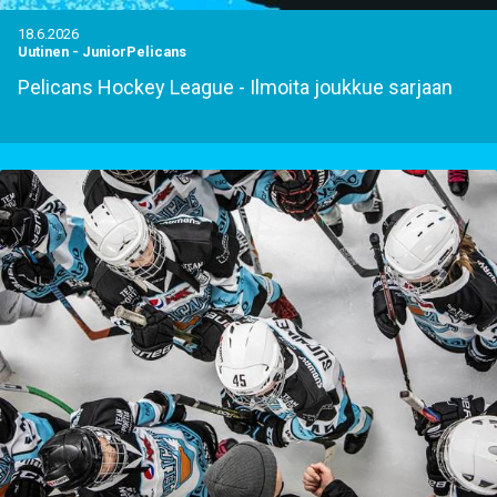
18.6.2026
Uutinen
-
JuniorPelicans
Pelicans Hockey League - Ilmoita joukkue sarjaan