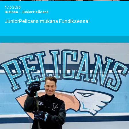
17.6.2026
Uutinen
-
JuniorPelicans
JuniorPelicans mukana Fundiksessa!