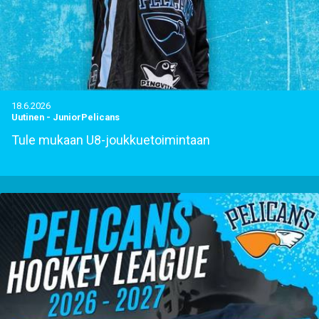
18.6.2026
Uutinen
-
JuniorPelicans
Tule mukaan U8-joukkuetoimintaan