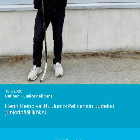
12.5.2026
Uutinen
-
JuniorPelicans
Henri Heino valittu JuniorPelicansin uudeksi
junioripäälliköksi