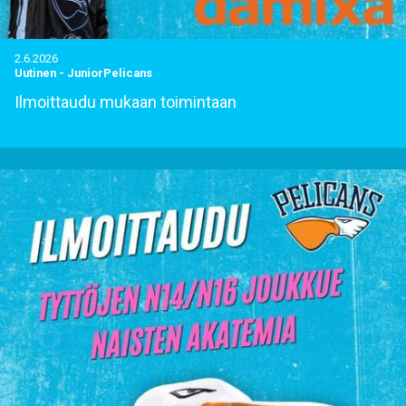
2.6.2026
Uutinen
-
JuniorPelicans
Ilmoittaudu mukaan toimintaan