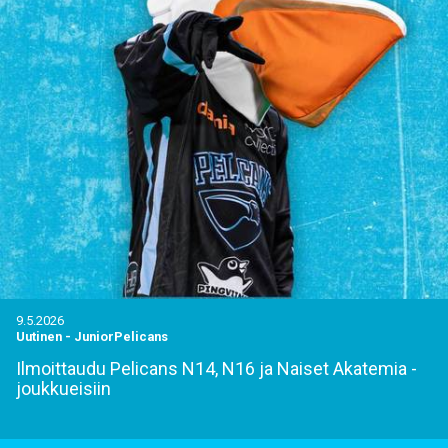
9.5.2026
Uutinen
-
JuniorPelicans
Ilmoittaudu Pelicans N14, N16 ja Naiset Akatemia -
joukkueisiin