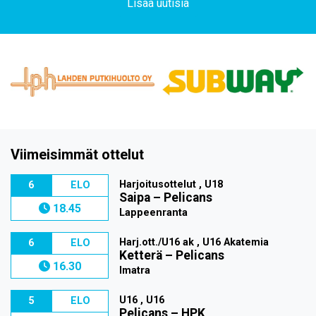
Lisää uutisia
Viimeisimmät ottelut
Harjoitusottelut , U18
6
ELO
Saipa
–
Pelicans
18.45
Lappeenranta
Harj.ott./U16 ak , U16 Akatemia
6
ELO
Ketterä
–
Pelicans
16.30
Imatra
U16 , U16
5
ELO
Pelicans
–
HPK