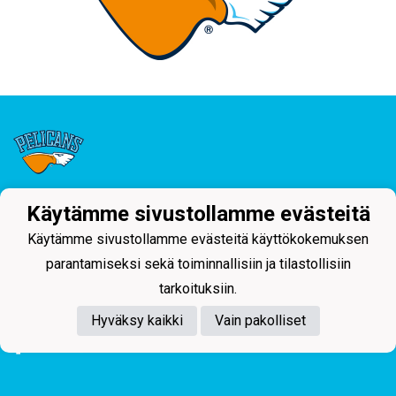
Käytämme sivustollamme evästeitä
Tietosuojaseloste
Käytämme sivustollamme evästeitä käyttökokemuksen
Junior-Pelicans ry
parantamiseksi sekä toiminnallisiin ja tilastollisiin
Svinhufvudinkatu 29, 15110 Lahti
044 255 1975 toimisto@juniorpelicans.fi
tarkoituksiin.
Toimisto avoinna ma-pe klo 9-15
Hyväksy kaikki
Vain pakolliset