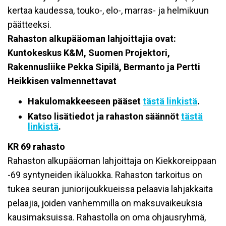
kertaa kaudessa, touko-, elo-, marras- ja helmikuun
päätteeksi.
Rahaston alkupääoman lahjoittajia ovat:
Kuntokeskus K&M, Suomen Projektori,
Rakennusliike Pekka Sipilä, Bermanto ja Pertti
Heikkisen valmennettavat
Hakulomakkeeseen pääset
tästä linkistä
.
Katso lisätiedot ja rahaston säännöt
tästä
linkistä
.
KR 69 rahasto
Rahaston alkupääoman lahjoittaja on Kiekkoreippaan
-69 syntyneiden ikäluokka. Rahaston tarkoitus on
tukea seuran juniorijoukkueissa pelaavia lahjakkaita
pelaajia, joiden vanhemmilla on maksuvaikeuksia
kausimaksuissa. Rahastolla on oma ohjausryhmä,