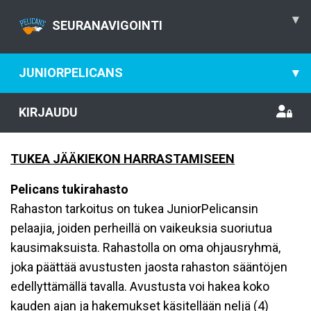
▾
SEURANAVIGOINTI
JUNIORPELICANS
▾
KIRJAUDU
TUKEA JÄÄKIEKON HARRASTAMISEEN
Pelicans tukirahasto
Rahaston tarkoitus on tukea JuniorPelicansin
pelaajia, joiden perheillä on vaikeuksia suoriutua
kausimaksuista. Rahastolla on oma ohjausryhmä,
joka päättää avustusten jaosta rahaston sääntöjen
edellyttämällä tavalla. Avustusta voi hakea koko
kauden ajan ja hakemukset käsitellään neljä (4)