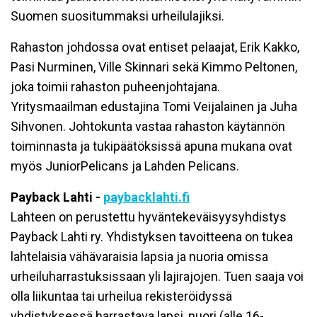
Suomen suositummaksi urheilulajiksi.
Rahaston johdossa ovat entiset pelaajat, Erik Kakko,
Pasi Nurminen, Ville Skinnari sekä Kimmo Peltonen,
joka toimii rahaston puheenjohtajana.
Yritysmaailman edustajina Tomi Veijalainen ja Juha
Sihvonen. Johtokunta vastaa rahaston käytännön
toiminnasta ja tukipäätöksissä apuna mukana ovat
myös JuniorPelicans ja Lahden Pelicans.
Payback Lahti -
paybacklahti.fi
Lahteen on perustettu hyväntekeväisyysyhdistys
Payback Lahti ry. Yhdistyksen tavoitteena on tukea
lahtelaisia vähävaraisia lapsia ja nuoria omissa
urheiluharrastuksissaan yli lajirajojen. Tuen saaja voi
olla liikuntaa tai urheilua rekisteröidyssä
yhdistyksessä harrastava lapsi, nuori (alle 16-