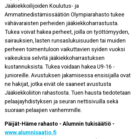
Jääkiekkoilijoiden Koulutus- ja
Ammatinedistämissäätiön Olympiarahasto tukee
vähävaraisten perheiden jääkiekkoharrastusta.
Tukea voivat hakea perheet, joilla on työttömyyden,
sairauksien, lasten runsaslukuisuuden tai muiden
perheen toimentuloon vaikuttavien syiden vuoksi
vaikeuksia selvitä jääkiekkoharrastuksen
kustannuksista. Tukea voidaan hakea U9-16 -
junioreille. Avustuksen jakamisessa ensisijalla ovat
ne hakijat, jotka eivät ole saaneet avustusta
Jääkiekkoliiton rahastosta. Tuen hausta tiedotetaan
pelaajayhdistyksen ja seuran nettisivuilla sekä
suoraan pelaajien vanhemmille.
Päijät-Häme rahasto - Alumnin tukisäätiö -
www.alumnisaatio.fi