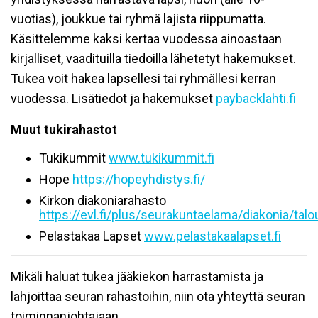
vuotias), joukkue tai ryhmä lajista riippumatta.
Käsittelemme kaksi kertaa vuodessa ainoastaan
kirjalliset, vaadituilla tiedoilla lähetetyt hakemukset.
Tukea voit hakea lapsellesi tai ryhmällesi kerran
vuodessa. Lisätiedot ja hakemukset
paybacklahti.fi
Muut tukirahastot
Tukikummit
www.tukikummit.fi
Hope
https://hopeyhdistys.fi/
Kirkon diakoniarahasto
https://evl.fi/plus/seurakuntaelama/diakonia/talou
Pelastakaa Lapset
www.pelastakaalapset.fi
Mikäli haluat tukea jääkiekon harrastamista ja
lahjoittaa seuran rahastoihin, niin ota yhteyttä seuran
toiminnanjohtajaan.