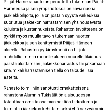
Päijät-Häme rahasto on perustettu tukemaan Päijät-
Hämeessä ja sen ympäristössä pelaavia nuoria
jääkiekkoilijoita, joilla on jostain syystä vaikeuksia
suoriutua jääkiekon harrastamisen yhä nousevista
kuluista ja kustannuksista. Rahaston tavoitteena on
pyrkiä myös muulla tavoin tukemaan nuorten
jääkiekkoa ja sen kehittymistä Päijät-Hämeen
alueella. Rahaston pyrkimyksenä on tarjota
mahdollisimman monelle alueen nuorelle tilaisuus
päästä aloittamaan jääkiekkoharrastus tai jatkamaan
sitä, mikäli harrastamisen tiellä on taloudellisia
esteitä.
Rahasto toimii niin sanotusti omakatteisena
rahastona Alumnin Tukisäätiön alaisuudessa
toteuttaen omalta osaltaan säätiön tarkoitusta ja
toimintaa jääkiekon kehittämiseksi yhä näkyvämmin