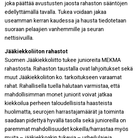
joka päättää avustusten jaosta rahaston sääntöjen
edellyttämällä tavalla. Tukea voidaan jakaa
useamman kerran kaudessa ja hausta tiedotetaan
suoraan pelaajien vanhemmille ja seuran
nettisivuilla.
Jääkiekkoliiton rahastot
Suomen Jääkiekkoliitto tukee junioreita MEKMA
rahastosta. Rahaston taustalla ovat lahjoitukset sekä
muut Jääkiekkoliiton ko. tarkoitukseen varaamat
rahat. Rahallisella tuella halutaan varmistaa, että
mahdollisimman monet juniorit voivat jatkaa
kiekkoilua perheen taloudellisista haasteista
huolimatta, seurojen harrastajamäärät ja toiminta
saadaan pidettyä hyvällä tasolla sekä junioreilla on
paremmat mahdollisuudet kokeilla/harrastaa myös
muita – jääkiekkoakin tukevia – urheilulajeja.