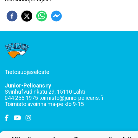
Tietosuojaseloste
Junior-Pelicans ry
Svinhufvudinkatu 29, 15110 Lahti
044 255 1975 toimisto@juniorpelicans.fi
Toimisto avoinna ma-pe klo 9-15