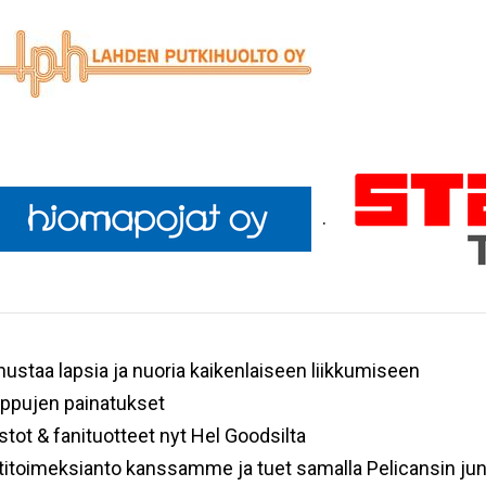
.
ustaa lapsia ja nuoria kaikenlaiseen liikkumiseen
appujen painatukset
stot & fanituotteet nyt Hel Goodsilta
toimeksianto kanssamme ja tuet samalla Pelicansin juni