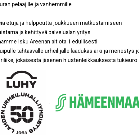
ran pelaajille ja vanhemmille
sia etuja ja helppoutta joukkueen matkustamiseen
stama ja kehittyvä palvelualan yritys
amme Isku Areenan aitiota 1 edullisesti
uipulle tähtäävälle urheilijalle laadukas arki ja menestys
riliike, jokaisesta jäsenen hiustenleikkauksesta tukieuro 
.