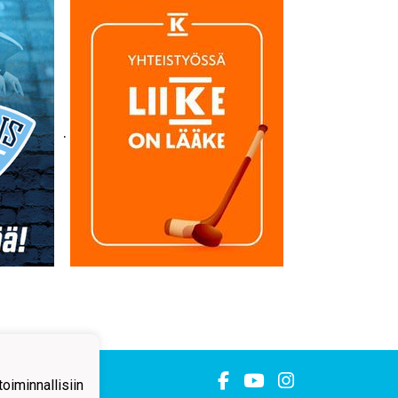
.
iminnallisiin