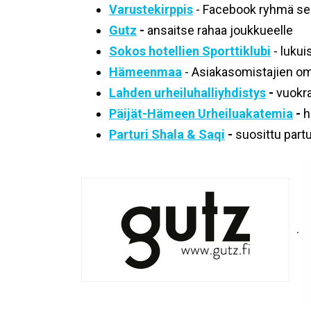
Varustekirppis
- Facebook ryhmä seu
Gutz
-
ansaitse rahaa joukkueelle
Sokos hotellien Sporttiklubi
- lukui
Hämeenmaa
- Asiakasomistajien omi
Lahden urheiluhalliyhdistys
-
vuokra
Päijät-Hämeen Urheiluakatemia
-
h
Parturi Shala & Saqi
-
suosittu partu
.