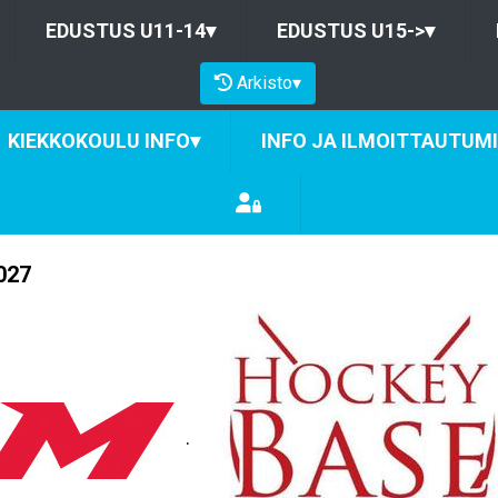
EDUSTUS U11-14
▾
EDUSTUS U15->
▾
Arkisto
▾
KIEKKOKOULU INFO
▾
INFO JA ILMOITTAUTUM
027
.