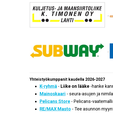
.
.
Yhteistyökumppanit kaudella 2026-2027
K-ryhmä
-
Liike on lääke
-hanke kann
Mainoskaari
- seura-asujen ja nimil
Pelicans Store
- Pelicans-vaatemalli
RE/MAX Masto
- Tee asunnon myynti