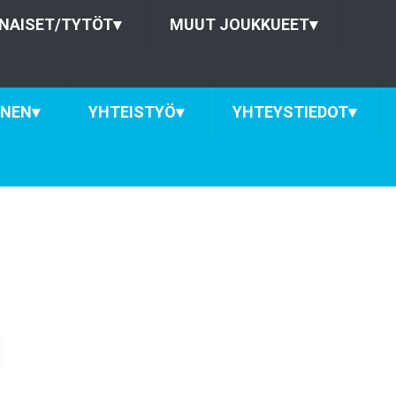
NAISET/TYTÖT
▾
MUUT JOUKKUEET
▾
INEN
▾
YHTEISTYÖ
▾
YHTEYSTIEDOT
▾