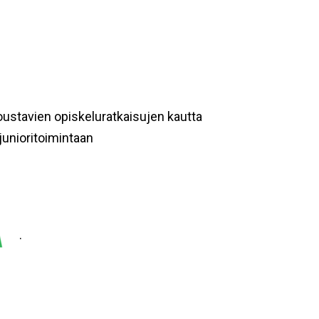
 joustavien opiskeluratkaisujen kautta
junioritoimintaan
.