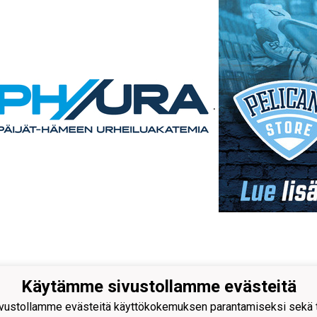
.
Käytämme sivustollamme evästeitä
r-Pelicans ry
ustollamme evästeitä käyttökokemuksen parantamiseksi sekä to
ufvudinkatu 29, 15110 Lahti