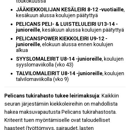
toukokuussa
JÄÄKIEKKOILIJAN KESÄLEIRI 8-12 -vuotiaille
,
kesäkuun alussa koulujen päätyttyä
PELICANS PELI- & LUISTELULEIRI U13-14 -
junioreille
, kesäkuun alussa koulujen päätyttyä
PELICANSPOWER KIEKKOLEIRI U9-12 -
junioreille
, elokuun alussa ennen koulujen
alkua
SYYSLOMALEIRIT U8-14 -junioreille
, koulujen
syyslomaviikolla (vko 43)
TALVILOMALEIRIT U8-14 -junioreille
, koulujen
talvilomaviikolla (vko 9)
Pelicans tukirahasto tukee leirimaksuja
: Kaikkiin
seuran järjestämiin kiekkoleireihin on mahdollista
hakea maksuvapautusta Pelicans tukirahastosta.
Kriteerit tuen myöntämiselle ovat taloudelliset
haasteet (työttömyys, sairaudet, lasten