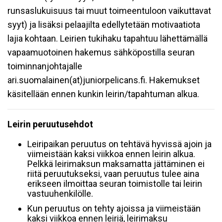
runsaslukuisuus tai muut toimeentuloon vaikuttavat
syyt) ja lisäksi pelaajilta edellytetään motivaatiota
lajia kohtaan. Leirien tukihaku tapahtuu lähettämällä
vapaamuotoinen hakemus sähköpostilla seuran
toiminnanjohtajalle
ari.suomalainen(at)juniorpelicans.fi. Hakemukset
käsitellään ennen kunkin leirin/tapahtuman alkua.
Leirin peruutusehdot
Leiripaikan peruutus on tehtävä hyvissä ajoin ja
viimeistään kaksi viikkoa ennen leirin alkua.
Pelkkä leirimaksun maksamatta jättäminen ei
riitä peruutukseksi, vaan peruutus tulee aina
erikseen ilmoittaa seuran toimistolle tai leirin
vastuuhenkilölle.
Kun peruutus on tehty ajoissa ja viimeistään
kaksi viikkoa ennen leiriä, leirimaksu