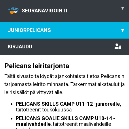
▾
SEURANAVIGOINTI
JUNIORPELICANS
▾
KIRJAUDU
Pelicans leiritarjonta
Tältä sivustolta löydät ajankohtaista tietoa Pelicansin
tarjoamasta leiritoiminnasta. Tarkemmat aikataulut ja
leirisisällöt päivittyvät alle.
PELICANS SKILLS CAMP U11-12 -junioreille,
taitotreenit toukokuussa
PELICANS GOALIE SKILLS CAMP U10-14 -
maalivahdeille
, taitotreenit maalivahdeille