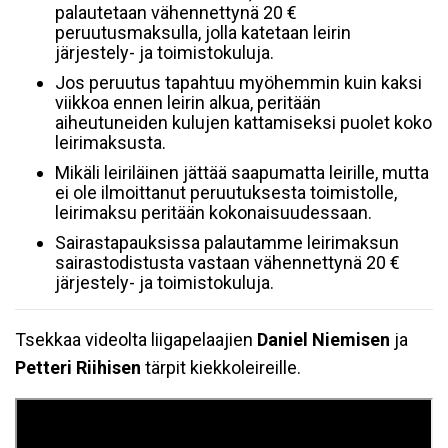
palautetaan vähennettynä 20 €
peruutusmaksulla, jolla katetaan leirin
järjestely- ja toimistokuluja.
Jos peruutus tapahtuu myöhemmin kuin kaksi
viikkoa ennen leirin alkua, peritään
aiheutuneiden kulujen kattamiseksi puolet koko
leirimaksusta.
Mikäli leiriläinen jättää saapumatta leirille, mutta
ei ole ilmoittanut peruutuksesta toimistolle,
leirimaksu peritään kokonaisuudessaan.
Sairastapauksissa palautamme leirimaksun
sairastodistusta vastaan vähennettynä 20 €
järjestely- ja toimistokuluja.
Tsekkaa videolta liigapelaajien
Daniel Niemisen
ja
Petteri Riihisen
tärpit kiekkoleireille.