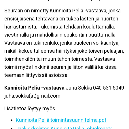
Seuraan on nimetty Kunnioita Peliä -vastaava, jonka
ensisijaisena tehtävänä on tukea lasten ja nuorten
harrastamista. Tukemista tehdään kouluttamalla,
viestimällä ja mahdollisiin epäkohtiin puuttumalla.
Vastaava on tukihenkilö, jonka puoleen voi kääntyä,
mikäli kokee tulleensa häirityksi joko toisen pelaajan,
toimihenkilön tai muun tahon toimesta. Vastaava
toimii myös linkkinä seuran ja liiton välillä kaikissa
teemaan liittyvissä asioissa.
Kunnioita Peliä -vastaava
Juha Sokka 040 531 5049
juha.sokka(at)gmail.com
Lisätietoa löytyy myös
Kunnioita Peliä toimintasuunnitelma.pdf
Jääkiekkoliiton Kunnioita Peliä -ohjelmasta