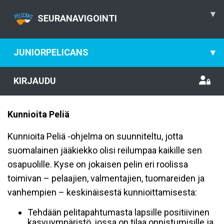
▾
SEURANAVIGOINTI
JUNIORPELICANS
▾
KIRJAUDU
Kunnioita Peliä
Kunnioita Peliä -ohjelma on suunniteltu, jotta
suomalainen jääkiekko olisi reilumpaa kaikille sen
osapuolille. Kyse on jokaisen pelin eri roolissa
toimivan – pelaajien, valmentajien, tuomareiden ja
vanhempien – keskinäisestä kunnioittamisesta:
Tehdään pelitapahtumasta lapsille positiivinen
kasvuympäristö, jossa on tilaa onnistumisille ja