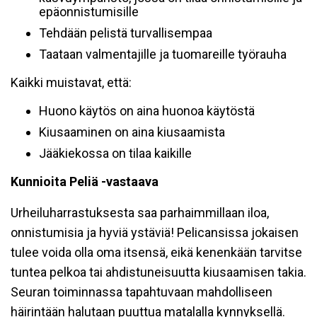
epäonnistumisille
Tehdään pelistä turvallisempaa
Taataan valmentajille ja tuomareille työrauha
Kaikki muistavat, että:
Huono käytös on aina huonoa käytöstä
Kiusaaminen on aina kiusaamista
Jääkiekossa on tilaa kaikille
Kunnioita Peliä -vastaava
Urheiluharrastuksesta saa parhaimmillaan iloa,
onnistumisia ja hyviä ystäviä! Pelicansissa jokaisen
tulee voida olla oma itsensä, eikä kenenkään tarvitse
tuntea pelkoa tai ahdistuneisuutta kiusaamisen takia.
Seuran toiminnassa tapahtuvaan mahdolliseen
häirintään halutaan puuttua matalalla kynnyksellä.