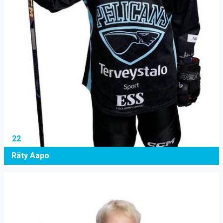
22
Räty Aapo