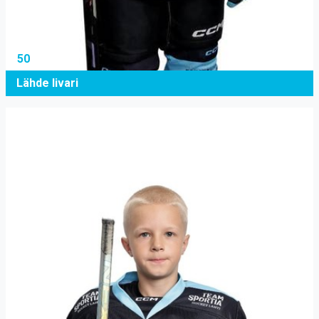
50
Lähde Iivari