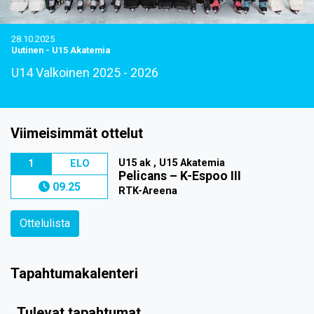
28.10.2025
Uutinen
-
U15 Akatemia
U14 Valkoinen 2025 - 2026
Viimeisimmät ottelut
U15 ak , U15 Akatemia
1
ELO
Pelicans
–
K-Espoo III
09.25
RTK-Areena
Ottelulista
Tapahtumakalenteri
Tulevat tapahtumat