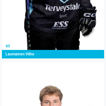
63
Launiainen Vilho