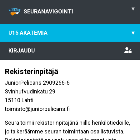
▾
SEURANAVIGOINTI
U15 AKATEMIA
▾
KIRJAUDU
Rekisterinpitäjä
JuniorPelicans 2909266-6
Svinhufvudinkatu 29
15110 Lahti
toimisto@juniorpelicans.fi
Seura toimii rekisterinpitäjänä niille henkilötiedoille,
joita keräämme seuran toimintaan osallistuvista.