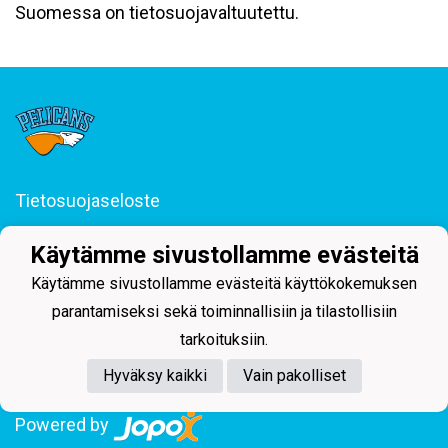
Suomessa on tietosuojavaltuutettu.
Tietosuojaseloste
Junior-Pelicans ry
Käytämme sivustollamme evästeitä
Svinhufvudinkatu 29, 15110 Lahti
044 255 1975 toimisto@juniorpelicans.fi
Käytämme sivustollamme evästeitä käyttökokemuksen
Toimisto avoinna ma-pe klo 9-15
parantamiseksi sekä toiminnallisiin ja tilastollisiin
tarkoituksiin.
Hyväksy kaikki
Vain pakolliset
Powered by