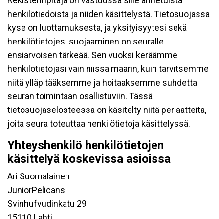
Rekisterinpitäjä on vastuussa sille annetuista
henkilötiedoista ja niiden käsittelystä. Tietosuojassa
kyse on luottamuksesta, ja yksityisyytesi sekä
henkilötietojesi suojaaminen on seuralle
ensiarvoisen tärkeää. Sen vuoksi keräämme
henkilötietojasi vain niissä määrin, kuin tarvitsemme
niitä ylläpitääksemme ja hoitaaksemme suhdetta
seuran toimintaan osallistuviin. Tässä
tietosuojaselosteessa on käsitelty niitä periaatteita,
joita seura toteuttaa henkilötietoja käsittelyssä.
Yhteyshenkilö henkilötietojen
käsittelyä koskevissa asioissa
Ari Suomalainen
JuniorPelicans
Svinhufvudinkatu 29
15110 Lahti