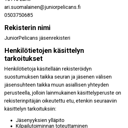
ari.suomalainen@juniorpelicans.fi
0503750685
Rekisterin nimi
JuniorPelicans jäsenrekisteri
Henkilötietojen käsittelyn
tarkoitukset
Henkilötietoja käsitellään rekisteröidyn
suostumuksen taikka seuran ja jäsenen välisen
jäsensuhteen taikka muun asiallisen yhteyden
perusteella, jolloin lainmukainen käsittelyperuste on
rekisterinpitäjän oikeutettu etu, etenkin seuraaviin
käsittelyn tarkoituksiin:
Jäsenyyksien ylläpito
Kilpailutoiminnan toteuttaminen