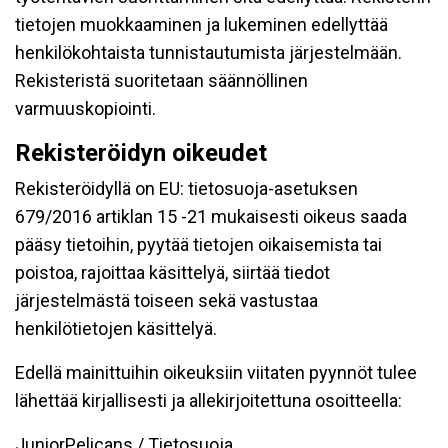
tietojen muokkaaminen ja lukeminen edellyttää
henkilökohtaista tunnistautumista järjestelmään.
Rekisteristä suoritetaan säännöllinen
varmuuskopiointi.
Rekisteröidyn oikeudet
Rekisteröidyllä on EU: tietosuoja-asetuksen
679/2016 artiklan 15 -21 mukaisesti oikeus saada
pääsy tietoihin, pyytää tietojen oikaisemista tai
poistoa, rajoittaa käsittelyä, siirtää tiedot
järjestelmästä toiseen sekä vastustaa
henkilötietojen käsittelyä.
Edellä mainittuihin oikeuksiin viitaten pyynnöt tulee
lähettää kirjallisesti ja allekirjoitettuna osoitteella:
JuniorPelicans / Tietosuoja