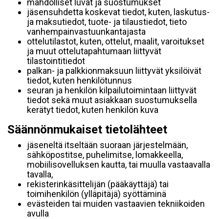
mahdolliset luvat ja suostumukset
jäsensuhdetta koskevat tiedot, kuten, laskutus-
ja maksutiedot, tuote- ja tilaustiedot, tieto
vanhempainvastuunkantajasta
ottelutilastot, kuten, ottelut, maalit, varoitukset
ja muut ottelutapahtumaan liittyvät
tilastointitiedot
palkan- ja palkkionmaksuun liittyvät yksilöivät
tiedot, kuten henkilötunnus
seuran ja henkilön kilpailutoimintaan liittyvät
tiedot sekä muut asiakkaan suostumuksella
kerätyt tiedot, kuten henkilön kuva
Säännönmukaiset tietolähteet
jäseneltä itseltään suoraan järjestelmään,
sähköpostitse, puhelimitse, lomakkeella,
mobiilisovelluksen kautta, tai muulla vastaavalla
tavalla,
rekisterinkäsittelijän (pääkäyttäjä) tai
toimihenkilön (ylläpitäjä) syöttäminä
evästeiden tai muiden vastaavien tekniikoiden
avulla