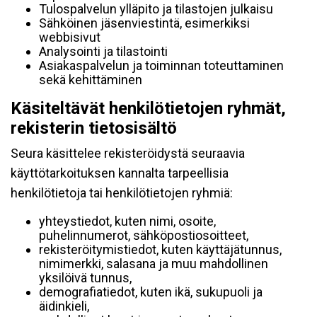
Tulospalvelun ylläpito ja tilastojen julkaisu
Sähköinen jäsenviestintä, esimerkiksi
webbisivut
Analysointi ja tilastointi
Asiakaspalvelun ja toiminnan toteuttaminen
sekä kehittäminen
Käsiteltävät henkilötietojen ryhmät,
rekisterin tietosisältö
Seura käsittelee rekisteröidystä seuraavia
käyttötarkoituksen kannalta tarpeellisia
henkilötietoja tai henkilötietojen ryhmiä:
yhteystiedot, kuten nimi, osoite,
puhelinnumerot, sähköpostiosoitteet,
rekisteröitymistiedot, kuten käyttäjätunnus,
nimimerkki, salasana ja muu mahdollinen
yksilöivä tunnus,
demografiatiedot, kuten ikä, sukupuoli ja
äidinkieli,