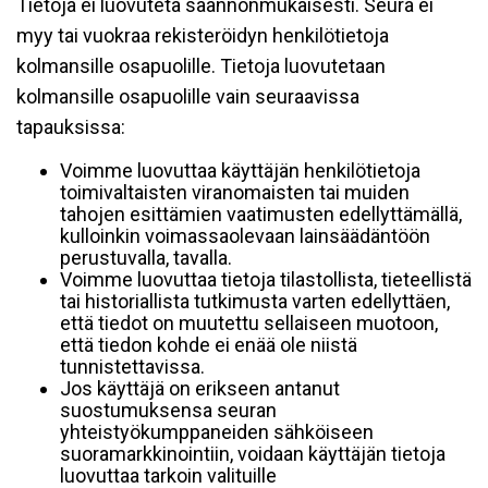
Tietoja ei luovuteta säännönmukaisesti. Seura ei
myy tai vuokraa rekisteröidyn henkilötietoja
kolmansille osapuolille. Tietoja luovutetaan
kolmansille osapuolille vain seuraavissa
tapauksissa:
Voimme luovuttaa käyttäjän henkilötietoja
toimivaltaisten viranomaisten tai muiden
tahojen esittämien vaatimusten edellyttämällä,
kulloinkin voimassaolevaan lainsäädäntöön
perustuvalla, tavalla.
Voimme luovuttaa tietoja tilastollista, tieteellistä
tai historiallista tutkimusta varten edellyttäen,
että tiedot on muutettu sellaiseen muotoon,
että tiedon kohde ei enää ole niistä
tunnistettavissa.
Jos käyttäjä on erikseen antanut
suostumuksensa seuran
yhteistyökumppaneiden sähköiseen
suoramarkkinointiin, voidaan käyttäjän tietoja
luovuttaa tarkoin valituille