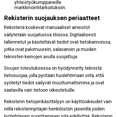
yhteistyökumppaneille
markkinointitarkoituksiin.
Rekisterin suojauksen periaatteet
Rekisteriä koskevat manuaaliset aineistot
säilytetään suojatuissa tiloissa. Digitaalisesti
tallennetut ja käsiteltävät tiedot ovat tietokannoissa,
jotka ovat palomuurein, salasanoin ja muiden
teknisten keinojen avulla suojattuja.
Sivujen toteutuksessa on hyödynnetty teknistä
tietosuojaa, jolla pyritään huolehtimaan siitä, että̈
syötetyt tiedot säilyvät muuttumattomina ja ovat
saatavilla vain tietoon oikeutetuille.
Rekisterin tietojenkäsittelyyn on käyttöoikeudet vain
niillä rekisterinpitäjän henkilöstön jäsenillä joiden
työtehtävien suorittaminen sitä edellyttää. Rekisterin