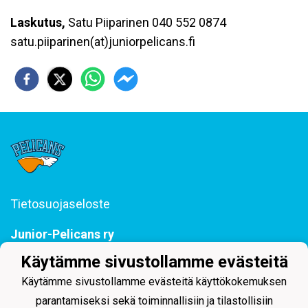
Laskutus,
Satu Piiparinen 040 552 0874
satu.piiparinen(at)juniorpelicans.fi
Tietosuojaseloste
Junior-Pelicans ry
Svinhufvudinkatu 29, 15110 Lahti
Käytämme sivustollamme evästeitä
044 255 1975 toimisto@juniorpelicans.fi
Toimisto avoinna ma-pe klo 9-15
Käytämme sivustollamme evästeitä käyttökokemuksen
parantamiseksi sekä toiminnallisiin ja tilastollisiin