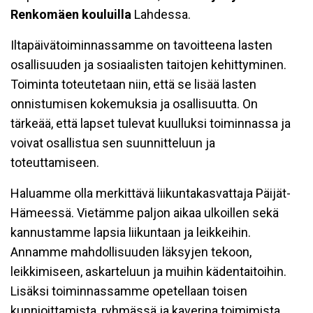
Renkomäen kouluilla
Lahdessa.
Iltapäivätoiminnassamme on tavoitteena lasten
osallisuuden ja sosiaalisten taitojen kehittyminen.
Toiminta toteutetaan niin, että se lisää lasten
onnistumisen kokemuksia ja osallisuutta. On
tärkeää, että lapset tulevat kuulluksi toiminnassa ja
voivat osallistua sen suunnitteluun ja
toteuttamiseen.
Haluamme olla merkittävä liikuntakasvattaja Päijät-
Hämeessä. Vietämme paljon aikaa ulkoillen sekä
kannustamme lapsia liikuntaan ja leikkeihin.
Annamme mahdollisuuden läksyjen tekoon,
leikkimiseen, askarteluun ja muihin kädentaitoihin.
Lisäksi toiminnassamme opetellaan toisen
kunnioittamista, ryhmässä ja kaverina toimimista