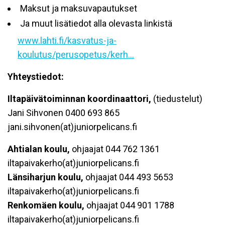
Maksut ja maksuvapautukset
Ja muut lisätiedot alla olevasta linkistä
www.lahti.fi/kasvatus-ja-
koulutus/perusopetus/kerh...
Yhteystiedot:
Iltapäivätoiminnan koordinaattori,
(tiedustelut)
Jani Sihvonen 0400 693 865
jani.sihvonen(at)juniorpelicans.fi
Ahtialan koulu,
ohjaajat 044 762 1361
iltapaivakerho(at)juniorpelicans.fi
Länsiharjun koulu,
ohjaajat 044 493 5653
iltapaivakerho(at)juniorpelicans.fi
Renkomäen koulu,
ohjaajat 044 901 1788
iltapaivakerho(at)juniorpelicans.fi