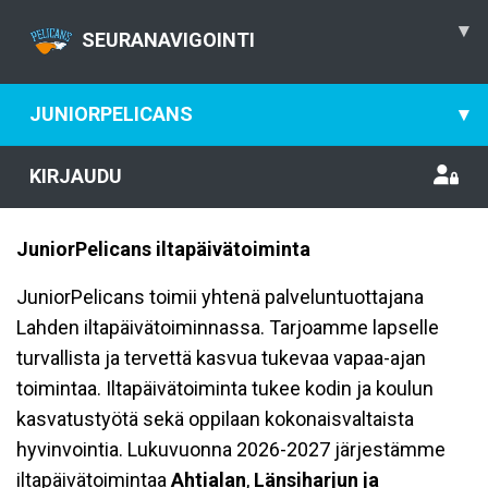
▾
SEURANAVIGOINTI
JUNIORPELICANS
▾
KIRJAUDU
JuniorPelicans iltapäivätoiminta
JuniorPelicans toimii yhtenä palveluntuottajana
Lahden iltapäivätoiminnassa. Tarjoamme lapselle
turvallista ja tervettä kasvua tukevaa vapaa-ajan
toimintaa. Iltapäivätoiminta tukee kodin ja koulun
kasvatustyötä sekä oppilaan kokonaisvaltaista
hyvinvointia. Lukuvuonna 2026-2027 järjestämme
iltapäivätoimintaa
Ahtialan
,
Länsiharjun ja