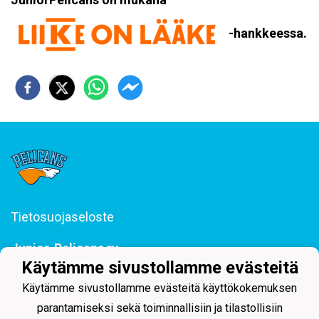
-hankkeessa.
Tietosuojaseloste
Junior-Pelicans ry
Svinhufvudinkatu 29, 15110 Lahti
Käytämme sivustollamme evästeitä
044 255 1975 toimisto@juniorpelicans.fi
Käytämme sivustollamme evästeitä käyttökokemuksen
Toimisto avoinna ma-pe klo 9-15
parantamiseksi sekä toiminnallisiin ja tilastollisiin