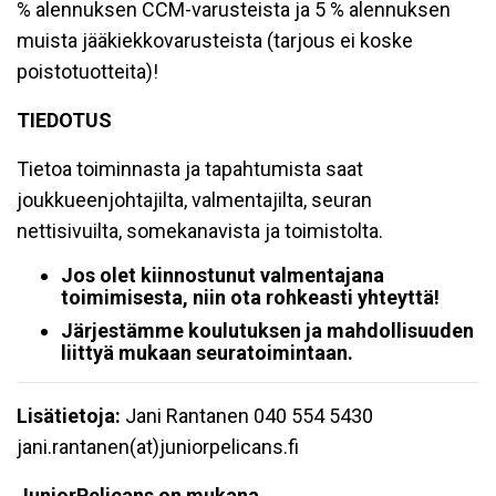
% alennuksen CCM-varusteista ja 5 % alennuksen
muista jääkiekkovarusteista (tarjous ei koske
poistotuotteita)!
TIEDOTUS
Tietoa toiminnasta ja tapahtumista saat
joukkueenjohtajilta, valmentajilta, seuran
nettisivuilta, somekanavista ja toimistolta.
Jos olet kiinnostunut valmentajana
toimimisesta, niin ota rohkeasti yhteyttä!
Järjestämme koulutuksen ja mahdollisuuden
liittyä mukaan seuratoimintaan.
Lisätietoja:
Jani Rantanen 040 554 5430
jani.rantanen(at)juniorpelicans.fi
JuniorPelicans on mukana