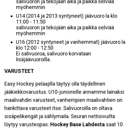
salivuoron ja tekojään aika ja paikka selviää
myöhemmin
U14 (2014 ja 2013 syntyneet) jäävuoro la klo
11:00 - 11:50
salivuoron ja tekojään aika ja paikka selviää
myöhemmin
U16 (2012 syntyneet ja vanhemmat) jäävuoro la
klo 12:00 - 12:50
Ei salivuoroa, salivuoro korvataan
lisäjäävuoroilla.
VARUSTEET
Easy Hockey pelaajilla täytyy olla täydellinen
jääkiekkovarustus. U10-junioreille annamme lainaksi
maalivahdin varusteet, vanhempien maalivahtien on
hankittava varusteet itse. Salivuoroilla on oltava
sisäpelikengät ja sählymaila. Seuran nettisivuilta
löytyy varusteopas.
Hockey Base Lahdesta
saat 10