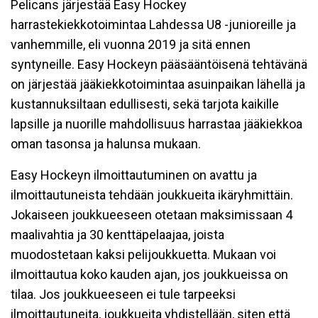
Pelicans järjestää Easy Hockey
harrastekiekkotoimintaa Lahdessa U8 -junioreille ja
vanhemmille, eli vuonna 2019 ja sitä ennen
syntyneille. Easy Hockeyn pääsääntöisenä tehtävänä
on järjestää jääkiekkotoimintaa asuinpaikan lähellä ja
kustannuksiltaan edullisesti, sekä tarjota kaikille
lapsille ja nuorille mahdollisuus harrastaa jääkiekkoa
oman tasonsa ja halunsa mukaan.
Easy Hockeyn ilmoittautuminen on avattu ja
ilmoittautuneista tehdään joukkueita ikäryhmittäin.
Jokaiseen joukkueeseen otetaan maksimissaan 4
maalivahtia ja 30 kenttäpelaajaa, joista
muodostetaan kaksi pelijoukkuetta. Mukaan voi
ilmoittautua koko kauden ajan, jos joukkueissa on
tilaa. Jos joukkueeseen ei tule tarpeeksi
ilmoittautuneita, joukkueita yhdistellään, siten että