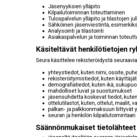
Jäsenyyksien ylläpito
Kilpailutoiminnan toteuttaminen
Tulospalvelun ylläpito ja tilastojen ju
Sähköinen jäsenviestintä, esimerkik
Analysointi ja tilastointi
Asiakaspalvelun ja toiminnan toteut
Käsiteltävät henkilötietojen ry
Seura käsittelee rekisteröidystä seuraavia 
yhteystiedot, kuten nimi, osoite, puh
rekisteröitymistiedot, kuten käyttäj
demografiatiedot, kuten ikä, sukupuoli 
mahdolliset luvat ja suostumukset
jäsensuhdetta koskevat tiedot, kuten
ottelutilastot, kuten, ottelut, maalit,
palkan- ja palkkionmaksuun liittyvät 
seuran ja henkilön kilpailutoimintaan
Säännönmukaiset tietolähteet