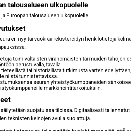
pan talousalueen ulkopuolelle
 ja Euroopan talousalueen ulkopuolelle.
vutukset
ura ei myy tai vuokraa rekisteröidyn henkilötietoja kolman
tapauksissa:
etoja toimivaltaisten viranomaisten tai muiden tahojen e
töön perustuvalla, tavalla.
 tieteellistä tai historiallista tutkimusta varten edellyttäe
e niistä tunnistettavissa.
uostumuksensa seuran yhteistyökumppaneiden sähköiseen 
hteistyökumppaneille markkinointitarkoituksiin.
teet
äilytetään suojatuissa tiloissa. Digitaalisesti tallennetut 
en teknisten keinojen avulla suojattuja.