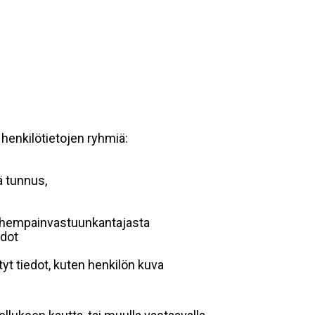
 henkilötietojen ryhmiä:
ä tunnus,
 vanhempainvastuunkantajasta
edot
yt tiedot, kuten henkilön kuva