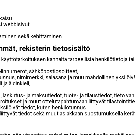
lkaisu
si webbisivut
taminen sekä kehittäminen
hmät, rekisterin tietosisältö
käyttötarkoituksen kannalta tarpeellisia henkilötietoja tai
elinnumerot, sähköpostiosoitteet,
ätunnus, nimimerkki, salasana ja muu mahdollinen yksilöiv
ja äidinkieli,
, laskutus- ja maksutiedot, tuote- ja tilaustiedot, tieto
 varoitukset ja muut ottelutapahtumaan liittyvät tilastointiti
yksilöivät tiedot, kuten henkilötunnus
 liittyvät tiedot sekä muut asiakkaan suostumuksella kerät