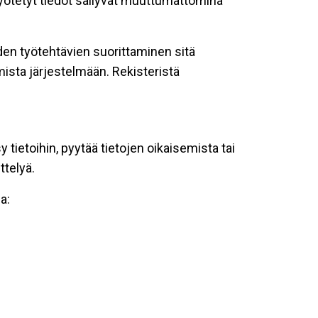
 syötetyt tiedot säilyvät muuttumattomina
oiden työtehtävien suorittaminen sitä
ista järjestelmään. Rekisteristä
tietoihin, pyytää tietojen oikaisemista tai
ttelyä.
a: