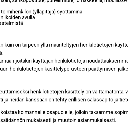
mään, sähköpostitse, puhelimitse, lomakkeella, mobiilisove
i toimihenkilön (ylläpitäjä) syöttäminä
niikoiden avulla
rjestelmistä
an kuin on tarpeen yllä määriteltyjen henkilötietojen käytt
i.
ttämään joitakin käyttäjän henkilötietoja noudattaaksemme
un henkilötietojen käsittelyperusteen päättymisen jälk
teuttamiseksi henkilötietojen käsittely on välttämätöntä, v
 ja heidän kanssaan on tehty erillisen salassapito ja tie
koistaa kolmannelle osapuolelle, jolloin takaamme sopimus
insäädännön mukaisesti ja muutoin asianmukaisesti.