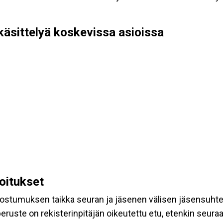
käsittelyä koskevissa asioissa
koitukset
suostumuksen taikka seuran ja jäsenen välisen jäsensuht
eruste on rekisterinpitäjän oikeutettu etu, etenkin seuraav