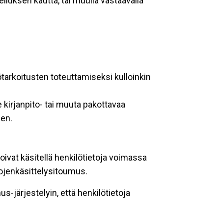
lluksen kautta, tai muulla vastaavalla
ötarkoitusten toteuttamiseksi kulloinkin
 kirjanpito- tai muuta pakottavaa
een.
oivat käsitellä henkilötietoja voimassa
tojenkäsittelysitoumus.
-järjestelyin, että henkilötietoja