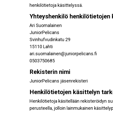
henkilötietoja käsittelyssä.
Yhteyshenkilö henkilötietojen 
Ari Suomalainen
JuniorPelicans
Svinhufvudinkatu 29
15110 Lahti
ari.suomalainen@juniorpelicans.fi
0503750685
Rekisterin nimi
JuniorPelicans jäsenrekisteri
Henkilötietojen käsittelyn tar
Henkilötietoja käsitellään rekisteröidyn 
perusteella, jolloin lainmukainen käsittelyp