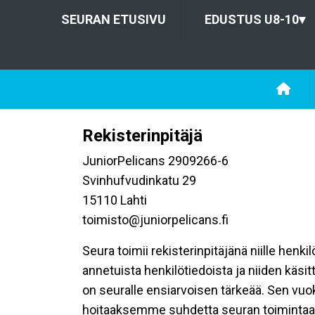
SEURAN ETUSIVU
EDUSTUS U8-10
▾
Rekisterinpitäjä
JuniorPelicans 2909266-6
Svinhufvudinkatu 29
15110 Lahti
toimisto@juniorpelicans.fi
Seura toimii rekisterinpitäjänä niille henk
annetuista henkilötiedoista ja niiden käsi
on seuralle ensiarvoisen tärkeää. Sen vuo
hoitaaksemme suhdetta seuran toimintaan os