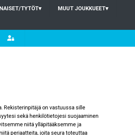
NAISET/TYTÖT
▾
MUUT JOUKKUEET
▾
a. Rekisterinpitäjä on vastuussa sille
isyytesi sekä henkilötietojesi suojaaminen
rvitsemme niitä ylläpitääksemme ja
tä periaatteita, joita seura toteuttaa