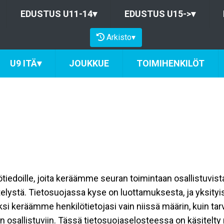
EDUSTUS U11-14
▾
EDUSTUS U15->
▾
Arkisto
▾
U9 ITÄ
▾
JOUKKUE
TOIMIHENKILÖT
ilötiedoille, joita keräämme seuran toimintaan osallistuvist
ttelystä. Tietosuojassa kyse on luottamuksesta, ja yksity
ksi keräämme henkilötietojasi vain niissä määrin, kuin ta
allistuviin. Tässä tietosuojaselosteessa on käsitelty nii