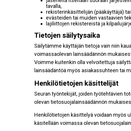
jäseneltä itseltään suoraan järjestel
tavalla,
rekisterinkäsittelijän (pääkäyttäjä) ta
evästeiden tai muiden vastaavien tek
lajiliittojen rekistereistä ja kilpailujä
Tietojen säilytysaika
Säilytämme käyttäjän tietoja vain niin kau
voimassaolevan lainsäädännön mukaisest
Voimme kuitenkin olla velvoitettuja säily
lainsäädäntöä myös asiakassuhteen tai mu
Henkilötietojen käsittelijät
Seuran työntekijät, joiden työtehtävien to
olevan tietosuojalainsäädännön mukaisesti
Henkilötietojen käsittelyä voidaan myös ul
käsitellään voimassa olevan tietosuojala