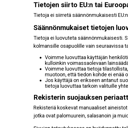
Tietojen siirto EU:n tai Euroo
Tietoja ei siirretä säännönmukaisesti EU:n
Säännönmukaiset tietojen luo
Tietoja ei luovuteta säännönmukaisesti. Se
kolmansille osapuolille vain seuraavissa 
Voimme luovuttaa käyttäjän henkilöti
kulloinkin voimassaolevaan lainsäädän
Voimme luovuttaa tietoja tilastollista,
muotoon, että tiedon kohde ei enää ol
Jos käyttäjä on erikseen antanut s
tietoja luovuttaa tarkoin valituille y
Rekisterin suojauksen periaat
Rekisteriä koskevat manuaaliset aineistot s
jotka ovat palomuurein, salasanoin ja muid