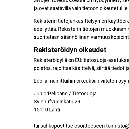
Sivujen toteutuksessa on hyödynnetty tekni
ja ovat saatavilla vain tietoon oikeutetuille.
Rekisterin tietojenkäsittelyyn on käyttöoik
edellyttää. Rekisterin tietojen muokkaami
suoritetaan säännöllinen varmuuskopiointi
Rekisteröidyn oikeudet
Rekisteröidyllä on EU: tietosuoja-asetukse
poistoa, rajoittaa käsittelyä, siirtää tiedo
Edellä mainittuihin oikeuksiin viitaten pyynn
JuniorPelicans / Tietosuoja
Svinhufvudinkatu 29
15110 Lahti
tai sähköpostitse osoitteeseen toimisto@j