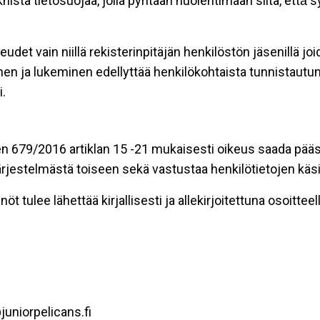
stä tietosuojaa, jolla pyritään huolehtimaan siitä, että̈
eudet vain niillä rekisterinpitäjän henkilöstön jäsenillä j
nen ja lukeminen edellyttää henkilökohtaista tunnistautum
.
n 679/2016 artiklan 15 -21 mukaisesti oikeus saada pääsy 
t järjestelmästä toiseen sekä vastustaa henkilötietojen käsi
öt tulee lähettää kirjallisesti ja allekirjoitettuna osoitteell
uniorpelicans.fi