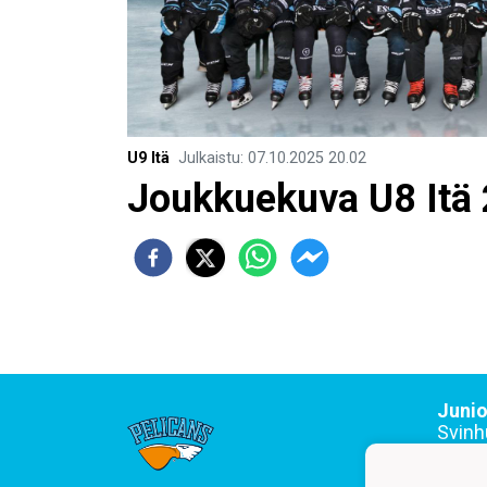
U9 Itä
Julkaistu
:
07.10.2025
20.02
Joukkuekuva U8 Itä
Junio
Svinh
044 2
Toimi