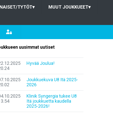
NAISET/TYTÖT
▾
MUUT JOUKKUEET
▾
ukkueen uusimmat uutiset
22.12.2025
Hyvää Joulua!
20.24
07.10.2025
Joukkuekuva U8 Itä 2025-
20.02
2026
04.10.2025
Klinik Syngergia tukee U8
13.54
Itä joukkuetta kaudella
2025-2026!