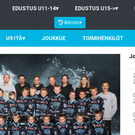
EDUSTUS U11-14
▾
EDUSTUS U15->
▾
Arkisto
▾
U9 ITÄ
▾
JOUKKUE
TOIMIHENKILÖT
Jo