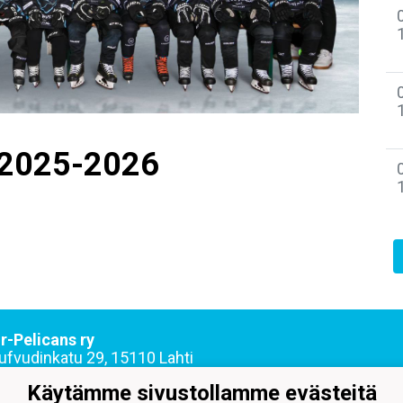
 2025-2026
r-Pelicans ry
ufvudinkatu 29, 15110 Lahti
55 1975 toimisto@juniorpelicans.fi
Käytämme sivustollamme evästeitä
sto avoinna ma-pe klo 9-15