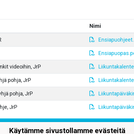
Nimi
R
Ensiapuohjeet
Ensiapuopas.p
inkit videoihin, JrP
Liikuntakalenter
hjä pohja, JrP
Liikuntakalente
yhjä pohja, JrP
Liikuntapäiväki
hje, JrP
Liikuntapäiväki
r-Pelicans ry
Käytämme sivustollamme evästeitä