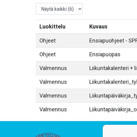
Luokittelu
Kuvaus
Ohjeet
Ensiapuohjeet - SP
Ohjeet
Ensiapuopas
Valmennus
Liikuntakalenteri + l
Valmennus
Liikuntakalenteri_ty
Valmennus
Liikuntapäiväkirja_t
Valmennus
Liikuntapäiväkirja_o
Junio