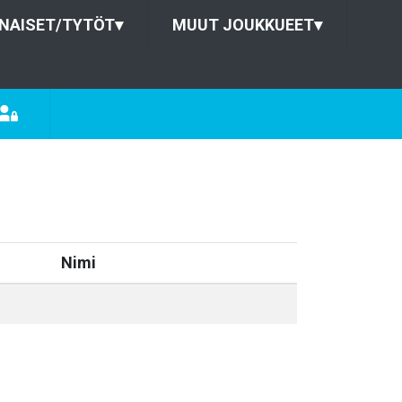
NAISET/TYTÖT
▾
MUUT JOUKKUEET
▾
Nimi