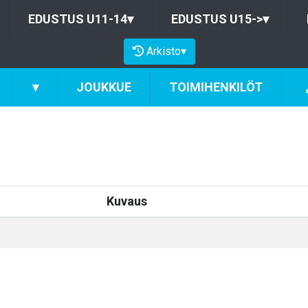
EDUSTUS U11-14
▾
EDUSTUS U15->
▾
Arkisto
▾
▾
JOUKKUE
TOIMIHENKILÖT
Kuvaus