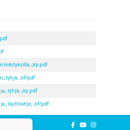
.pdf
df
i linkityksillä, Jrp.pdf
ri_tyhjä, JrP.pdf
rja_tyhjä, Jrp.pdf
rja_täyttöohje, JrP.pdf