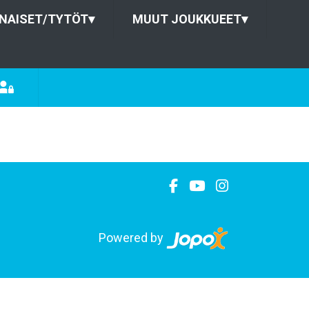
NAISET/TYTÖT
▾
MUUT JOUKKUEET
▾
Powered by