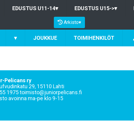
EDUSTUS U11-14
▾
EDUSTUS U15->
▾
Arkisto
▾
▾
JOUKKUE
TOIMIHENKILÖT
r-Pelicans ry
ufvudinkatu 29, 15110 Lahti
55 1975 toimisto@juniorpelicans.fi
sto avoinna ma-pe klo 9-15