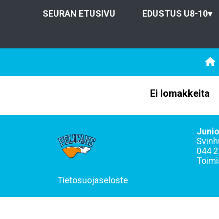
SEURAN ETUSIVU
EDUSTUS U8-10
▾
Ei lomakkeita
Junio
Svinh
044 2
Toimi
Tietosuojaseloste