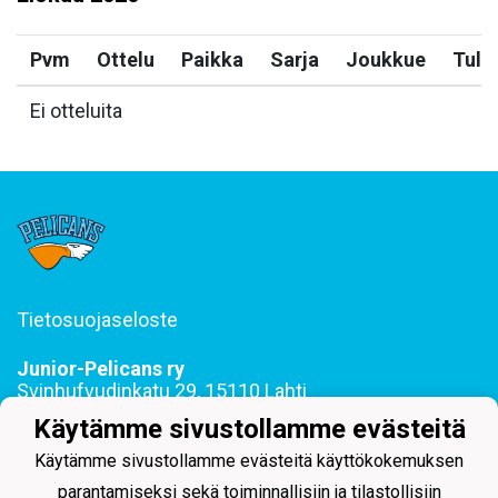
Pvm
Ottelu
Paikka
Sarja
Joukkue
Tulo
Ei otteluita
Tietosuojaseloste
Junior-Pelicans ry
Svinhufvudinkatu 29, 15110 Lahti
044 255 1975 toimisto@juniorpelicans.fi
Käytämme sivustollamme evästeitä
Toimisto avoinna ma-pe klo 9-15
Käytämme sivustollamme evästeitä käyttökokemuksen
parantamiseksi sekä toiminnallisiin ja tilastollisiin