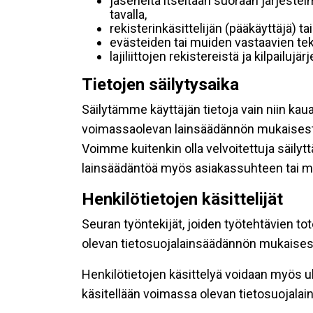
jäseneltä itseltään suoraan järjestel
tavalla,
rekisterinkäsittelijän (pääkäyttäjä) ta
evästeiden tai muiden vastaavien tek
lajiliittojen rekistereistä ja kilpailujä
Tietojen säilytysaika
Säilytämme käyttäjän tietoja vain niin kau
voimassaolevan lainsäädännön mukaisest
Voimme kuitenkin olla velvoitettuja säily
lainsäädäntöä myös asiakassuhteen tai mu
Henkilötietojen käsittelijät
Seuran työntekijät, joiden työtehtävien to
olevan tietosuojalainsäädännön mukaisesti
Henkilötietojen käsittelyä voidaan myös ul
käsitellään voimassa olevan tietosuojala