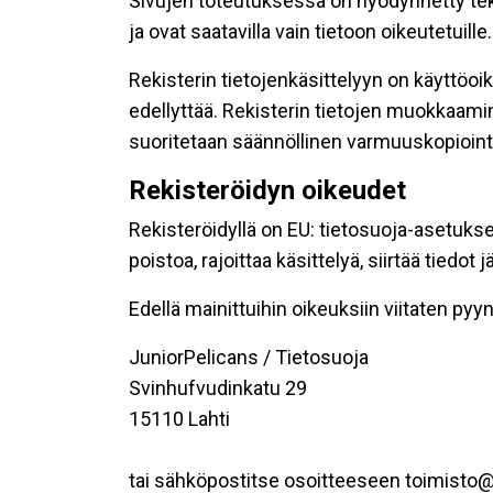
Sivujen toteutuksessa on hyödynnetty tekni
ja ovat saatavilla vain tietoon oikeutetuille.
Rekisterin tietojenkäsittelyyn on käyttöoik
edellyttää. Rekisterin tietojen muokkaami
suoritetaan säännöllinen varmuuskopiointi
Rekisteröidyn oikeudet
Rekisteröidyllä on EU: tietosuoja-asetukse
poistoa, rajoittaa käsittelyä, siirtää tiedo
Edellä mainittuihin oikeuksiin viitaten pyynn
JuniorPelicans / Tietosuoja
Svinhufvudinkatu 29
15110 Lahti
tai sähköpostitse osoitteeseen toimisto@j