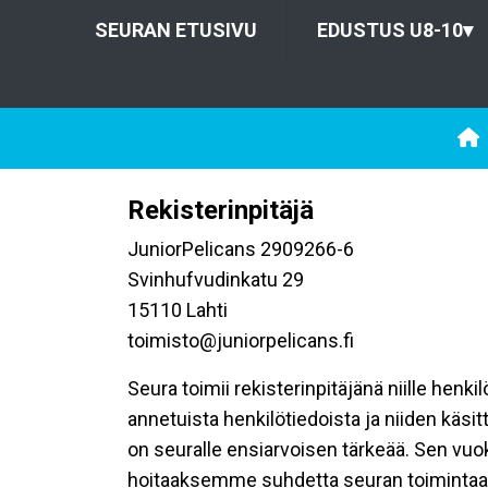
SEURAN ETUSIVU
EDUSTUS U8-10
▾
Rekisterinpitäjä
JuniorPelicans 2909266-6
Svinhufvudinkatu 29
15110 Lahti
toimisto@juniorpelicans.fi
Seura toimii rekisterinpitäjänä niille henk
annetuista henkilötiedoista ja niiden käsi
on seuralle ensiarvoisen tärkeää. Sen vuo
hoitaaksemme suhdetta seuran toimintaan os