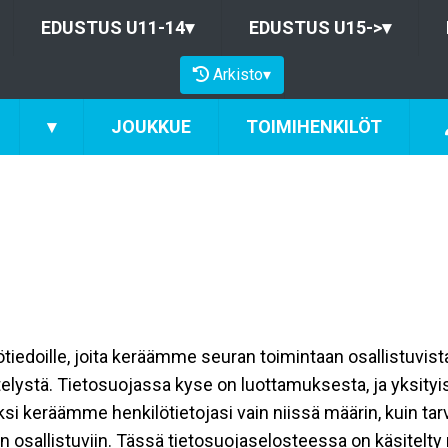
EDUSTUS U11-14
▾
EDUSTUS U15->
▾
Arkisto
▾
▾
JOUKKUE
TOIMIHENKILÖT
ilötiedoille, joita keräämme seuran toimintaan osallistuvist
ttelystä. Tietosuojassa kyse on luottamuksesta, ja yksity
ksi keräämme henkilötietojasi vain niissä määrin, kuin ta
allistuviin. Tässä tietosuojaselosteessa on käsitelty nii