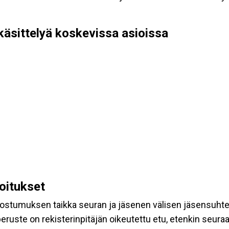
käsittelyä koskevissa asioissa
koitukset
suostumuksen taikka seuran ja jäsenen välisen jäsensuht
eruste on rekisterinpitäjän oikeutettu etu, etenkin seuraav