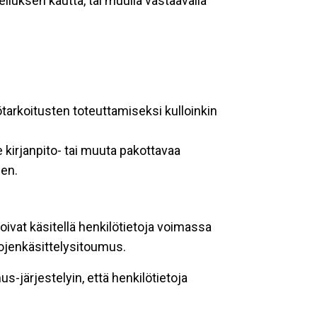
lluksen kautta, tai muulla vastaavalla
ötarkoitusten toteuttamiseksi kulloinkin
 kirjanpito- tai muuta pakottavaa
een.
oivat käsitellä henkilötietoja voimassa
tojenkäsittelysitoumus.
-järjestelyin, että henkilötietoja