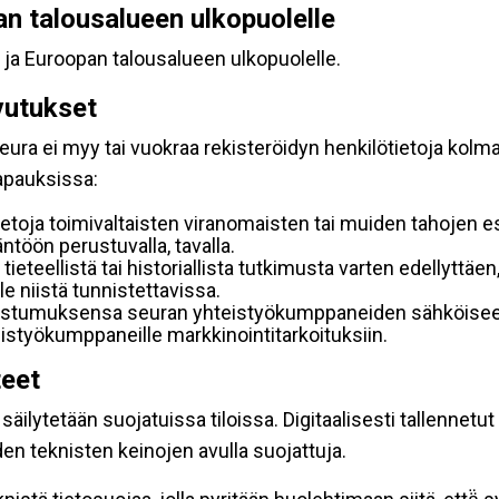
pan talousalueen ulkopuolelle
 ja Euroopan talousalueen ulkopuolelle.
vutukset
ura ei myy tai vuokraa rekisteröidyn henkilötietoja kolman
tapauksissa:
etoja toimivaltaisten viranomaisten tai muiden tahojen e
töön perustuvalla, tavalla.
 tieteellistä tai historiallista tutkimusta varten edellyttäe
e niistä tunnistettavissa.
uostumuksensa seuran yhteistyökumppaneiden sähköiseen 
hteistyökumppaneille markkinointitarkoituksiin.
teet
äilytetään suojatuissa tiloissa. Digitaalisesti tallennetut 
en teknisten keinojen avulla suojattuja.