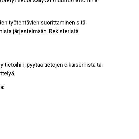
 syötetyt tiedot säilyvät muuttumattomina
oiden työtehtävien suorittaminen sitä
ista järjestelmään. Rekisteristä
tietoihin, pyytää tietojen oikaisemista tai
ttelyä.
a: