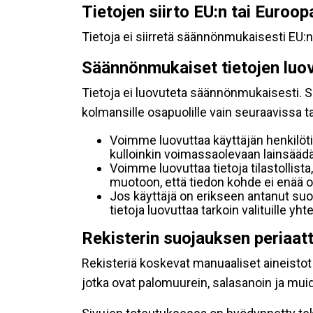
Tietojen siirto EU:n tai Euroo
Tietoja ei siirretä säännönmukaisesti EU:n
Säännönmukaiset tietojen luo
Tietoja ei luovuteta säännönmukaisesti. Se
kolmansille osapuolille vain seuraavissa 
Voimme luovuttaa käyttäjän henkilöti
kulloinkin voimassaolevaan lainsäädän
Voimme luovuttaa tietoja tilastollista,
muotoon, että tiedon kohde ei enää ol
Jos käyttäjä on erikseen antanut s
tietoja luovuttaa tarkoin valituille y
Rekisterin suojauksen periaat
Rekisteriä koskevat manuaaliset aineistot s
jotka ovat palomuurein, salasanoin ja muid