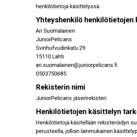
henkilötietoja käsittelyssä.
Yhteyshenkilö henkilötietojen 
Ari Suomalainen
JuniorPelicans
Svinhufvudinkatu 29
15110 Lahti
ari.suomalainen@juniorpelicans.fi
0503750685
Rekisterin nimi
JuniorPelicans jäsenrekisteri
Henkilötietojen käsittelyn tar
Henkilötietoja käsitellään rekisteröidyn 
perusteella, jolloin lainmukainen käsittelyp