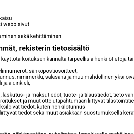
lkaisu
si webbisivut
taminen sekä kehittäminen
hmät, rekisterin tietosisältö
käyttötarkoituksen kannalta tarpeellisia henkilötietoja tai
elinnumerot, sähköpostiosoitteet,
ätunnus, nimimerkki, salasana ja muu mahdollinen yksilöiv
ja äidinkieli,
, laskutus- ja maksutiedot, tuote- ja tilaustiedot, tieto
 varoitukset ja muut ottelutapahtumaan liittyvät tilastointiti
yksilöivät tiedot, kuten henkilötunnus
 liittyvät tiedot sekä muut asiakkaan suostumuksella kerät