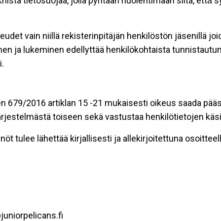
stä tietosuojaa, jolla pyritään huolehtimaan siitä, että̈
eudet vain niillä rekisterinpitäjän henkilöstön jäsenillä j
nen ja lukeminen edellyttää henkilökohtaista tunnistautum
.
n 679/2016 artiklan 15 -21 mukaisesti oikeus saada pääsy 
t järjestelmästä toiseen sekä vastustaa henkilötietojen käsi
öt tulee lähettää kirjallisesti ja allekirjoitettuna osoitteell
uniorpelicans.fi