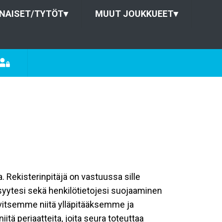
NAISET/TYTÖT
▾
MUUT JOUKKUEET
▾
a. Rekisterinpitäjä on vastuussa sille
isyytesi sekä henkilötietojesi suojaaminen
rvitsemme niitä ylläpitääksemme ja
tä periaatteita, joita seura toteuttaa