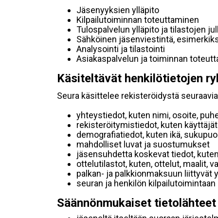
Jäsenyyksien ylläpito
Kilpailutoiminnan toteuttaminen
Tulospalvelun ylläpito ja tilastojen ju
Sähköinen jäsenviestintä, esimerkik
Analysointi ja tilastointi
Asiakaspalvelun ja toiminnan toteut
Käsiteltävät henkilötietojen ry
Seura käsittelee rekisteröidystä seuraavia 
yhteystiedot, kuten nimi, osoite, puh
rekisteröitymistiedot, kuten käyttäj
demografiatiedot, kuten ikä, sukupuoli 
mahdolliset luvat ja suostumukset
jäsensuhdetta koskevat tiedot, kuten
ottelutilastot, kuten, ottelut, maalit,
palkan- ja palkkionmaksuun liittyvät 
seuran ja henkilön kilpailutoimintaan
Säännönmukaiset tietolähteet