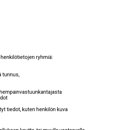
 henkilötietojen ryhmiä:
ä tunnus,
 vanhempainvastuunkantajasta
edot
yt tiedot, kuten henkilön kuva