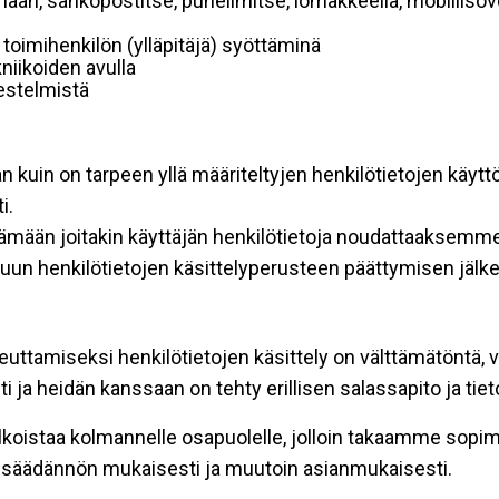
mään, sähköpostitse, puhelimitse, lomakkeella, mobiilisove
i toimihenkilön (ylläpitäjä) syöttäminä
niikoiden avulla
rjestelmistä
an kuin on tarpeen yllä määriteltyjen henkilötietojen käytt
i.
ttämään joitakin käyttäjän henkilötietoja noudattaaksemme
un henkilötietojen käsittelyperusteen päättymisen jälk
teuttamiseksi henkilötietojen käsittely on välttämätöntä, v
 ja heidän kanssaan on tehty erillisen salassapito ja tie
koistaa kolmannelle osapuolelle, jolloin takaamme sopimus
insäädännön mukaisesti ja muutoin asianmukaisesti.