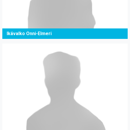
Ikävalko Onni-Elmeri