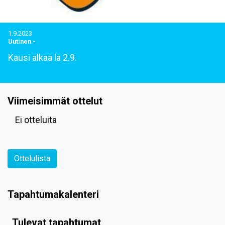
1.9.2023
Uutinen
-
Kausi alkaa la 2.9.
Viimeisimmät ottelut
Ei otteluita
Ottelulista
Tapahtumakalenteri
Tulevat tapahtumat