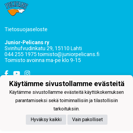
Tietosuojaseloste
Junior-Pelicans ry
Svinhufvudinkatu 29, 15110 Lahti
044 255 1975 toimisto@juniorpelicans.fi
Toimisto avoinna ma-pe klo 9-15
Käytämme sivustollamme evästeitä
Käytämme sivustollamme evästeitä käyttökokemuksen
Powered by
parantamiseksi sekä toiminnallisiin ja tilastollisiin
tarkoituksiin.
Hyväksy kaikki
Vain pakolliset