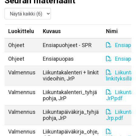
Seuran materiaalit
Luokittelu
Kuvaus
Nimi
Ohjeet
Ensiapuohjeet - SPR
Ensiapuo
Ohjeet
Ensiapuopas
Ensiapu
Valmennus
Liikuntakalenteri + linkit
Liikuntak
videoihin, JrP
linkityksillä,
Valmennus
Liikuntakalenteri_tyhjä
Liikuntak
pohja, JrP
JrP.pdf
Valmennus
Liikuntapäiväkirja_tyhjä
Liikuntap
pohja, JrP
Jrp.pdf
Valmennus
Liikuntapäiväkirja_ohje,