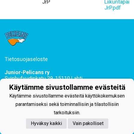
JrP
Liikuntapäiv
JrP.pdf
Tietosuojaseloste
Junior-Pelicans ry
Svinhufvudinkatu 29, 15110 Lahti
044 255 1975 toimisto@juniorpelicans.fi
Käytämme sivustollamme evästeitä
Toimisto avoinna ma-pe klo 9-15
Käytämme sivustollamme evästeitä käyttökokemuksen
parantamiseksi sekä toiminnallisiin ja tilastollisiin
tarkoituksiin.
Hyväksy kaikki
Vain pakolliset
Powered by