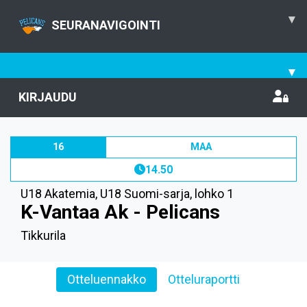
▾
SEURANAVIGOINTI
▾
KIRJAUDU
16
MAA
14.50
U18 Akatemia
,
U18 Suomi-sarja, lohko 1
K-Vantaa Ak - Pelicans
Tikkurila
Otteluennakko
Otteluraportti