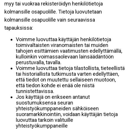
myy tai vuokraa rekisteröidyn henkilötietoja
kolmansille osapuolille. Tietoja luovutetaan
kolmansille osapuolille vain seuraavissa
tapauksissa:
Voimme luovuttaa käyttäjän henkilötietoja
toimivaltaisten viranomaisten tai muiden
tahojen esittämien vaatimusten edellyttämällä,
kulloinkin voimassaolevaan lainsäädäntöön
perustuvalla, tavalla.
Voimme luovuttaa tietoja tilastollista, tieteellistä
tai historiallista tutkimusta varten edellyttäen,
että tiedot on muutettu sellaiseen muotoon,
että tiedon kohde ei enää ole niistä
tunnistettavissa.
Jos käyttäjä on erikseen antanut
suostumuksensa seuran
yhteistyökumppaneiden sähköiseen
suoramarkkinointiin, voidaan käyttäjän tietoja
luovuttaa tarkoin valituille
yhteistyökumppaneille