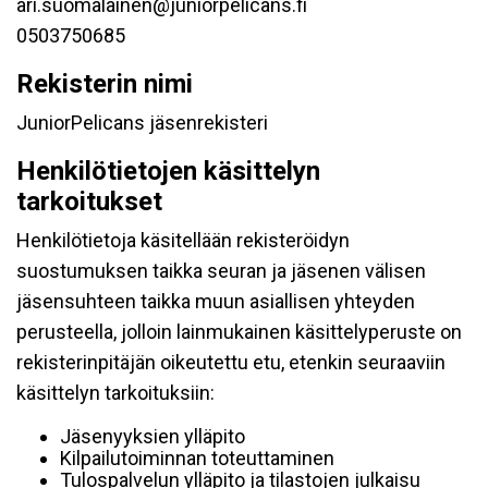
ari.suomalainen@juniorpelicans.fi
0503750685
Rekisterin nimi
JuniorPelicans jäsenrekisteri
Henkilötietojen käsittelyn
tarkoitukset
Henkilötietoja käsitellään rekisteröidyn
suostumuksen taikka seuran ja jäsenen välisen
jäsensuhteen taikka muun asiallisen yhteyden
perusteella, jolloin lainmukainen käsittelyperuste on
rekisterinpitäjän oikeutettu etu, etenkin seuraaviin
käsittelyn tarkoituksiin:
Jäsenyyksien ylläpito
Kilpailutoiminnan toteuttaminen
Tulospalvelun ylläpito ja tilastojen julkaisu