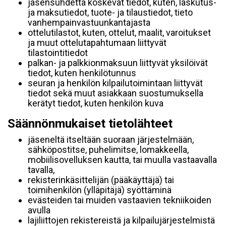
jäsensuhdetta koskevat tiedot, kuten, laskutus-
ja maksutiedot, tuote- ja tilaustiedot, tieto
vanhempainvastuunkantajasta
ottelutilastot, kuten, ottelut, maalit, varoitukset
ja muut ottelutapahtumaan liittyvät
tilastointitiedot
palkan- ja palkkionmaksuun liittyvät yksilöivät
tiedot, kuten henkilötunnus
seuran ja henkilön kilpailutoimintaan liittyvät
tiedot sekä muut asiakkaan suostumuksella
kerätyt tiedot, kuten henkilön kuva
Säännönmukaiset tietolähteet
jäseneltä itseltään suoraan järjestelmään,
sähköpostitse, puhelimitse, lomakkeella,
mobiilisovelluksen kautta, tai muulla vastaavalla
tavalla,
rekisterinkäsittelijän (pääkäyttäjä) tai
toimihenkilön (ylläpitäjä) syöttäminä
evästeiden tai muiden vastaavien tekniikoiden
avulla
lajiliittojen rekistereistä ja kilpailujärjestelmistä