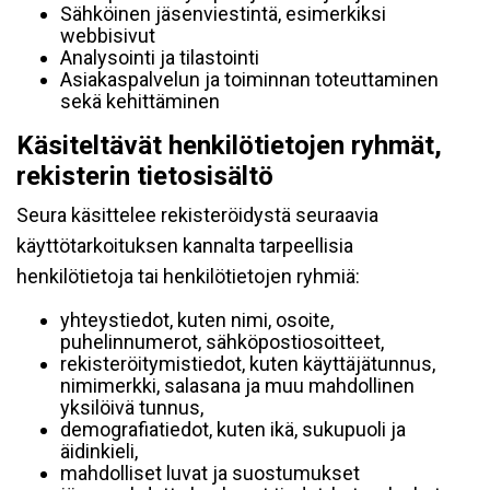
Sähköinen jäsenviestintä, esimerkiksi
webbisivut
Analysointi ja tilastointi
Asiakaspalvelun ja toiminnan toteuttaminen
sekä kehittäminen
Käsiteltävät henkilötietojen ryhmät,
rekisterin tietosisältö
Seura käsittelee rekisteröidystä seuraavia
käyttötarkoituksen kannalta tarpeellisia
henkilötietoja tai henkilötietojen ryhmiä:
yhteystiedot, kuten nimi, osoite,
puhelinnumerot, sähköpostiosoitteet,
rekisteröitymistiedot, kuten käyttäjätunnus,
nimimerkki, salasana ja muu mahdollinen
yksilöivä tunnus,
demografiatiedot, kuten ikä, sukupuoli ja
äidinkieli,
mahdolliset luvat ja suostumukset