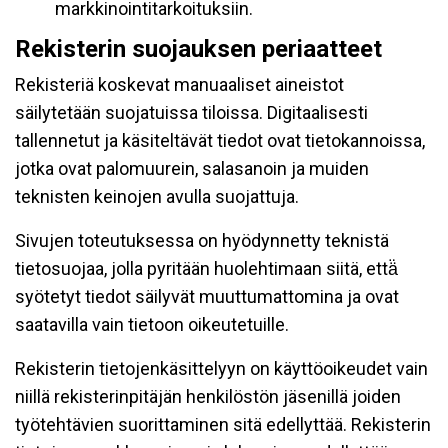
markkinointitarkoituksiin.
Rekisterin suojauksen periaatteet
Rekisteriä koskevat manuaaliset aineistot
säilytetään suojatuissa tiloissa. Digitaalisesti
tallennetut ja käsiteltävät tiedot ovat tietokannoissa,
jotka ovat palomuurein, salasanoin ja muiden
teknisten keinojen avulla suojattuja.
Sivujen toteutuksessa on hyödynnetty teknistä
tietosuojaa, jolla pyritään huolehtimaan siitä, että̈
syötetyt tiedot säilyvät muuttumattomina ja ovat
saatavilla vain tietoon oikeutetuille.
Rekisterin tietojenkäsittelyyn on käyttöoikeudet vain
niillä rekisterinpitäjän henkilöstön jäsenillä joiden
työtehtävien suorittaminen sitä edellyttää. Rekisterin