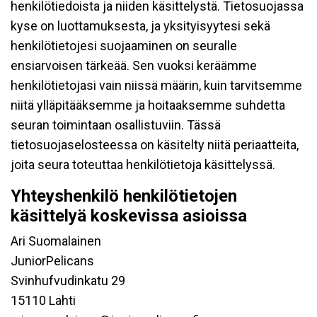
henkilötiedoista ja niiden käsittelystä. Tietosuojassa
kyse on luottamuksesta, ja yksityisyytesi sekä
henkilötietojesi suojaaminen on seuralle
ensiarvoisen tärkeää. Sen vuoksi keräämme
henkilötietojasi vain niissä määrin, kuin tarvitsemme
niitä ylläpitääksemme ja hoitaaksemme suhdetta
seuran toimintaan osallistuviin. Tässä
tietosuojaselosteessa on käsitelty niitä periaatteita,
joita seura toteuttaa henkilötietoja käsittelyssä.
Yhteyshenkilö henkilötietojen
käsittelyä koskevissa asioissa
Ari Suomalainen
JuniorPelicans
Svinhufvudinkatu 29
15110 Lahti