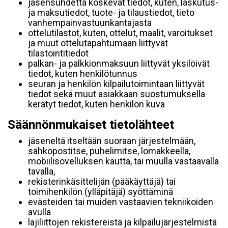
jäsensuhdetta koskevat tiedot, kuten, laskutus-
ja maksutiedot, tuote- ja tilaustiedot, tieto
vanhempainvastuunkantajasta
ottelutilastot, kuten, ottelut, maalit, varoitukset
ja muut ottelutapahtumaan liittyvät
tilastointitiedot
palkan- ja palkkionmaksuun liittyvät yksilöivät
tiedot, kuten henkilötunnus
seuran ja henkilön kilpailutoimintaan liittyvät
tiedot sekä muut asiakkaan suostumuksella
kerätyt tiedot, kuten henkilön kuva
Säännönmukaiset tietolähteet
jäseneltä itseltään suoraan järjestelmään,
sähköpostitse, puhelimitse, lomakkeella,
mobiilisovelluksen kautta, tai muulla vastaavalla
tavalla,
rekisterinkäsittelijän (pääkäyttäjä) tai
toimihenkilön (ylläpitäjä) syöttäminä
evästeiden tai muiden vastaavien tekniikoiden
avulla
lajiliittojen rekistereistä ja kilpailujärjestelmistä