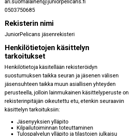
ari.suomalainen@juniorpelicans.fi
0503750685
Rekisterin nimi
JuniorPelicans jäsenrekisteri
Henkilötietojen käsittelyn
tarkoitukset
Henkilötietoja käsitellään rekisteröidyn
suostumuksen taikka seuran ja jäsenen välisen
jäsensuhteen taikka muun asiallisen yhteyden
perusteella, jolloin lainmukainen käsittelyperuste on
rekisterinpitäjän oikeutettu etu, etenkin seuraaviin
käsittelyn tarkoituksiin:
Jäsenyyksien ylläpito
Kilpailutoiminnan toteuttaminen
Tulospalvelun ylläpito ja tilastojen julkaisu