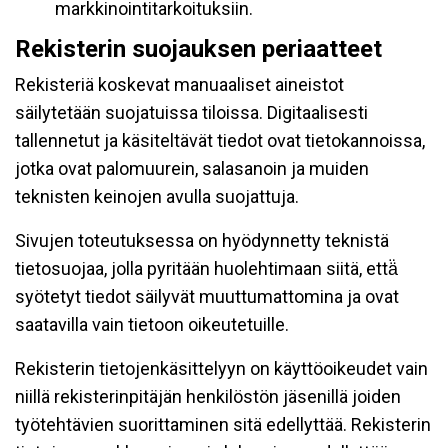
markkinointitarkoituksiin.
Rekisterin suojauksen periaatteet
Rekisteriä koskevat manuaaliset aineistot
säilytetään suojatuissa tiloissa. Digitaalisesti
tallennetut ja käsiteltävät tiedot ovat tietokannoissa,
jotka ovat palomuurein, salasanoin ja muiden
teknisten keinojen avulla suojattuja.
Sivujen toteutuksessa on hyödynnetty teknistä
tietosuojaa, jolla pyritään huolehtimaan siitä, että̈
syötetyt tiedot säilyvät muuttumattomina ja ovat
saatavilla vain tietoon oikeutetuille.
Rekisterin tietojenkäsittelyyn on käyttöoikeudet vain
niillä rekisterinpitäjän henkilöstön jäsenillä joiden
työtehtävien suorittaminen sitä edellyttää. Rekisterin