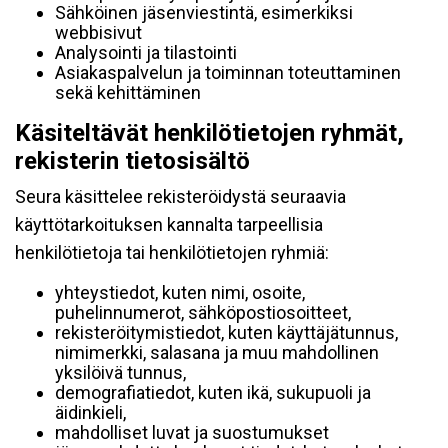
Sähköinen jäsenviestintä, esimerkiksi
webbisivut
Analysointi ja tilastointi
Asiakaspalvelun ja toiminnan toteuttaminen
sekä kehittäminen
Käsiteltävät henkilötietojen ryhmät,
rekisterin tietosisältö
Seura käsittelee rekisteröidystä seuraavia
käyttötarkoituksen kannalta tarpeellisia
henkilötietoja tai henkilötietojen ryhmiä:
yhteystiedot, kuten nimi, osoite,
puhelinnumerot, sähköpostiosoitteet,
rekisteröitymistiedot, kuten käyttäjätunnus,
nimimerkki, salasana ja muu mahdollinen
yksilöivä tunnus,
demografiatiedot, kuten ikä, sukupuoli ja
äidinkieli,
mahdolliset luvat ja suostumukset