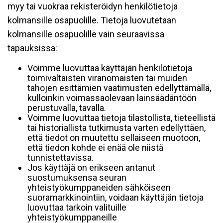
myy tai vuokraa rekisteröidyn henkilötietoja
kolmansille osapuolille. Tietoja luovutetaan
kolmansille osapuolille vain seuraavissa
tapauksissa:
Voimme luovuttaa käyttäjän henkilötietoja
toimivaltaisten viranomaisten tai muiden
tahojen esittämien vaatimusten edellyttämällä,
kulloinkin voimassaolevaan lainsäädäntöön
perustuvalla, tavalla.
Voimme luovuttaa tietoja tilastollista, tieteellistä
tai historiallista tutkimusta varten edellyttäen,
että tiedot on muutettu sellaiseen muotoon,
että tiedon kohde ei enää ole niistä
tunnistettavissa.
Jos käyttäjä on erikseen antanut
suostumuksensa seuran
yhteistyökumppaneiden sähköiseen
suoramarkkinointiin, voidaan käyttäjän tietoja
luovuttaa tarkoin valituille
yhteistyökumppaneille