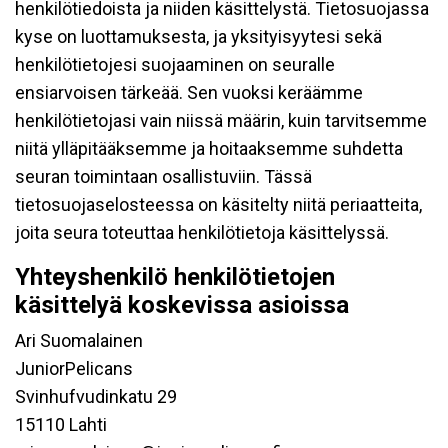
henkilötiedoista ja niiden käsittelystä. Tietosuojassa
kyse on luottamuksesta, ja yksityisyytesi sekä
henkilötietojesi suojaaminen on seuralle
ensiarvoisen tärkeää. Sen vuoksi keräämme
henkilötietojasi vain niissä määrin, kuin tarvitsemme
niitä ylläpitääksemme ja hoitaaksemme suhdetta
seuran toimintaan osallistuviin. Tässä
tietosuojaselosteessa on käsitelty niitä periaatteita,
joita seura toteuttaa henkilötietoja käsittelyssä.
Yhteyshenkilö henkilötietojen
käsittelyä koskevissa asioissa
Ari Suomalainen
JuniorPelicans
Svinhufvudinkatu 29
15110 Lahti