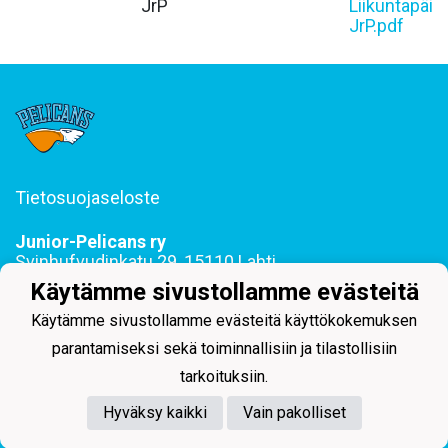
JrP
Liikuntapäiv
JrP.pdf
Tietosuojaseloste
Junior-Pelicans ry
Svinhufvudinkatu 29, 15110 Lahti
044 255 1975 toimisto@juniorpelicans.fi
Käytämme sivustollamme evästeitä
Toimisto avoinna ma-pe klo 9-15
Käytämme sivustollamme evästeitä käyttökokemuksen
parantamiseksi sekä toiminnallisiin ja tilastollisiin
tarkoituksiin.
Hyväksy kaikki
Vain pakolliset
Powered by