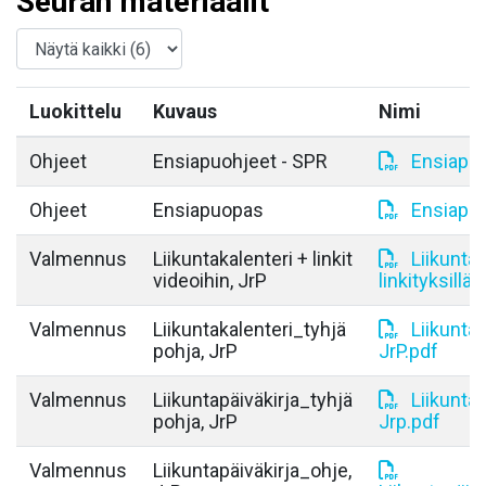
Seuran materiaalit
Luokittelu
Kuvaus
Nimi
Ohjeet
Ensiapuohjeet - SPR
Ensiapuo
Ohjeet
Ensiapuopas
Ensiapu
Valmennus
Liikuntakalenteri + linkit
Liikuntak
videoihin, JrP
linkityksillä,
Valmennus
Liikuntakalenteri_tyhjä
Liikuntak
pohja, JrP
JrP.pdf
Valmennus
Liikuntapäiväkirja_tyhjä
Liikuntap
pohja, JrP
Jrp.pdf
Valmennus
Liikuntapäiväkirja_ohje,