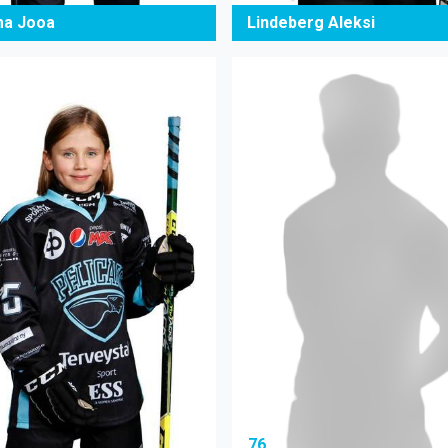
ma Jooa
Lindeberg Aleksi
76