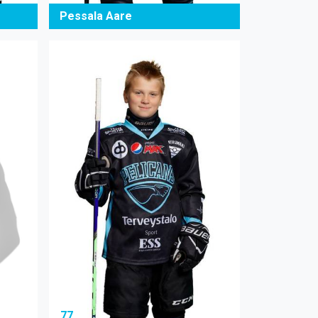
Pessala Aare
77