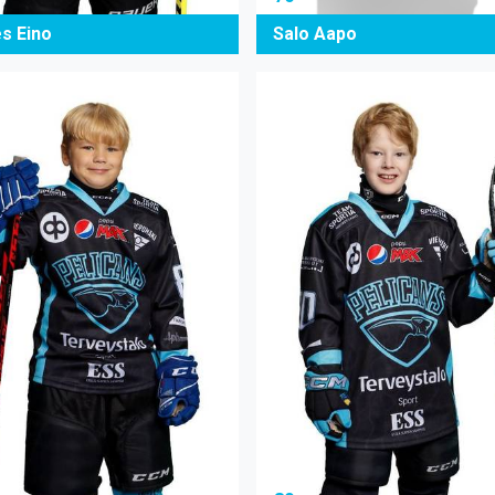
es Eino
Salo Aapo