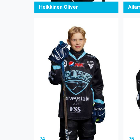
Heikkinen Oliver
Aila
74
75