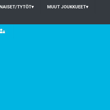
NAISET/TYTÖT
▾
MUUT JOUKKUEET
▾