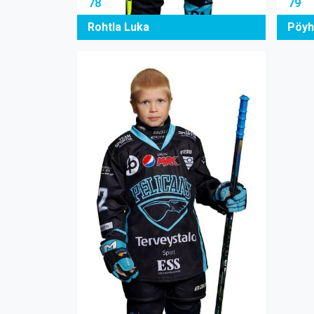
78
79
Rohtla Luka
Pöyh