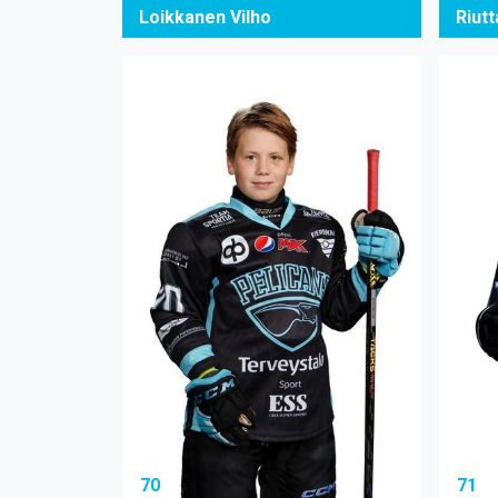
Loikkanen Vilho
Riut
70
71