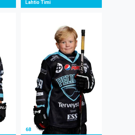
Lahtio Timi
68