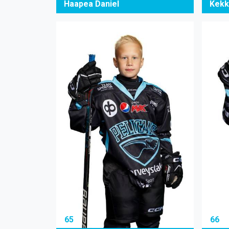
Kekk
Haapea Daniel
65
66