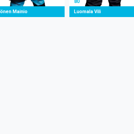
80
önen Mainio
Luomala Vili