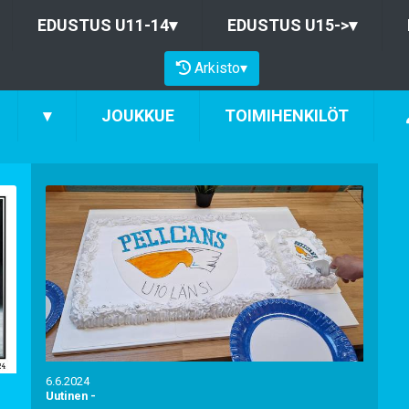
EDUSTUS U11-14
▾
EDUSTUS U15->
▾
Arkisto
▾
▾
JOUKKUE
TOIMIHENKILÖT
6.6.2024
Uutinen
-