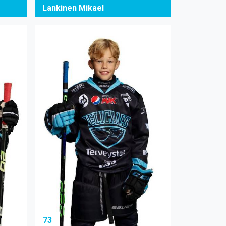
Lankinen Mikael
73