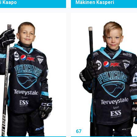
i Kaapo
Mäkinen Kasperi
67