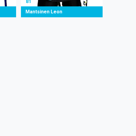
81
Mantsinen Leon