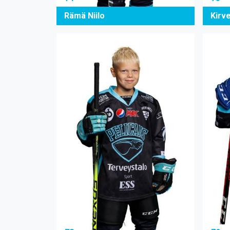
Rämä Niilo
Kirv