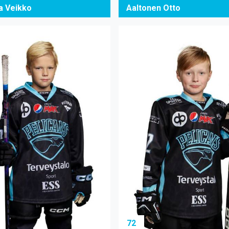
ta Veikko
Aaltonen Otto
72