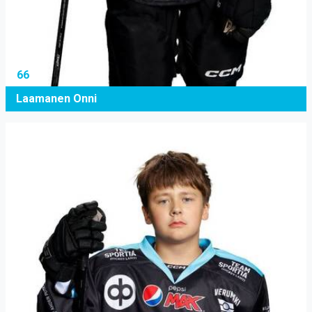
66
Laamanen Onni