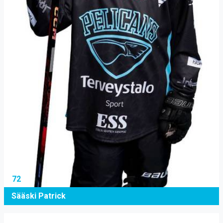
72
Sääski Patrick