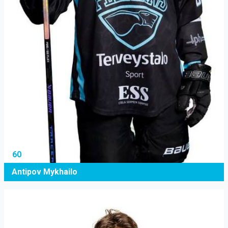
60
Antipov Mykhailo