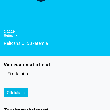
2.5.2024
Uutinen
-
Pelicans U15 akatemia
Viimeisimmät ottelut
Ei otteluita
Ottelulista