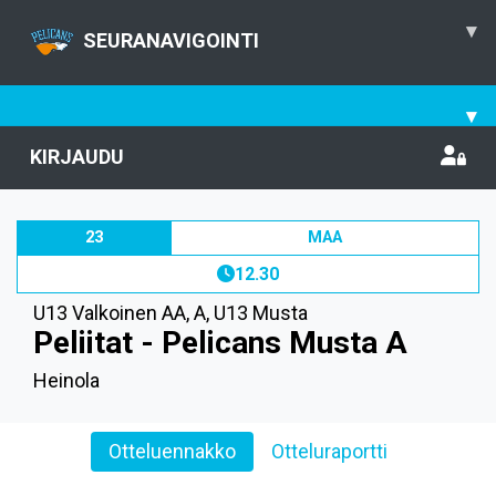
▾
SEURANAVIGOINTI
▾
KIRJAUDU
23
MAA
12.30
U13 Valkoinen AA, A
,
U13 Musta
Peliitat - Pelicans Musta A
Heinola
Otteluennakko
Otteluraportti