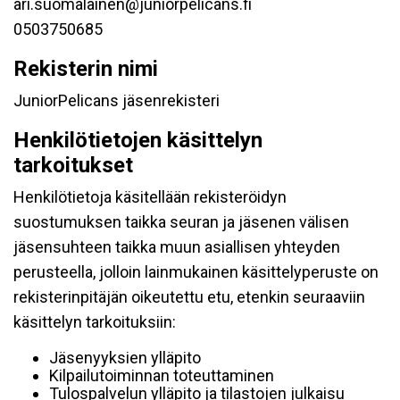
ari.suomalainen@juniorpelicans.fi
0503750685
Rekisterin nimi
JuniorPelicans jäsenrekisteri
Henkilötietojen käsittelyn
tarkoitukset
Henkilötietoja käsitellään rekisteröidyn
suostumuksen taikka seuran ja jäsenen välisen
jäsensuhteen taikka muun asiallisen yhteyden
perusteella, jolloin lainmukainen käsittelyperuste on
rekisterinpitäjän oikeutettu etu, etenkin seuraaviin
käsittelyn tarkoituksiin:
Jäsenyyksien ylläpito
Kilpailutoiminnan toteuttaminen
Tulospalvelun ylläpito ja tilastojen julkaisu