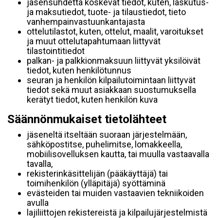
jäsensuhdetta koskevat tiedot, kuten, laskutus-
ja maksutiedot, tuote- ja tilaustiedot, tieto
vanhempainvastuunkantajasta
ottelutilastot, kuten, ottelut, maalit, varoitukset
ja muut ottelutapahtumaan liittyvät
tilastointitiedot
palkan- ja palkkionmaksuun liittyvät yksilöivät
tiedot, kuten henkilötunnus
seuran ja henkilön kilpailutoimintaan liittyvät
tiedot sekä muut asiakkaan suostumuksella
kerätyt tiedot, kuten henkilön kuva
Säännönmukaiset tietolähteet
jäseneltä itseltään suoraan järjestelmään,
sähköpostitse, puhelimitse, lomakkeella,
mobiilisovelluksen kautta, tai muulla vastaavalla
tavalla,
rekisterinkäsittelijän (pääkäyttäjä) tai
toimihenkilön (ylläpitäjä) syöttäminä
evästeiden tai muiden vastaavien tekniikoiden
avulla
lajiliittojen rekistereistä ja kilpailujärjestelmistä