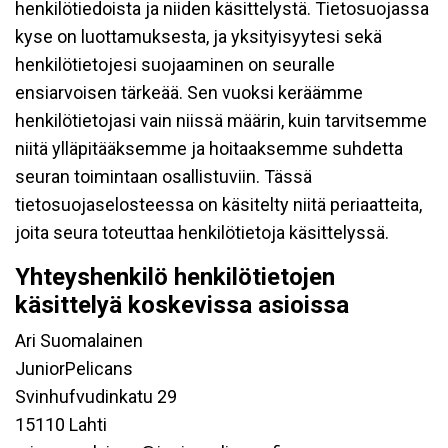
henkilötiedoista ja niiden käsittelystä. Tietosuojassa
kyse on luottamuksesta, ja yksityisyytesi sekä
henkilötietojesi suojaaminen on seuralle
ensiarvoisen tärkeää. Sen vuoksi keräämme
henkilötietojasi vain niissä määrin, kuin tarvitsemme
niitä ylläpitääksemme ja hoitaaksemme suhdetta
seuran toimintaan osallistuviin. Tässä
tietosuojaselosteessa on käsitelty niitä periaatteita,
joita seura toteuttaa henkilötietoja käsittelyssä.
Yhteyshenkilö henkilötietojen
käsittelyä koskevissa asioissa
Ari Suomalainen
JuniorPelicans
Svinhufvudinkatu 29
15110 Lahti