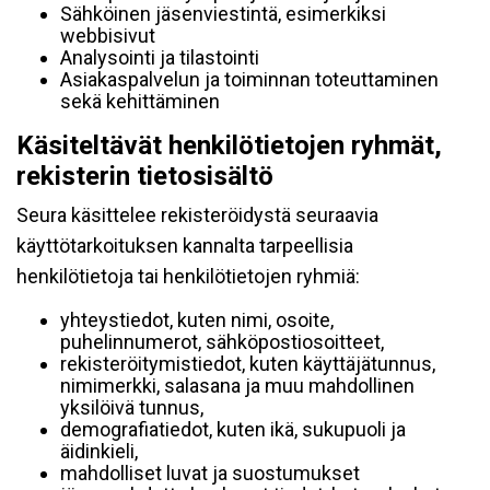
Sähköinen jäsenviestintä, esimerkiksi
webbisivut
Analysointi ja tilastointi
Asiakaspalvelun ja toiminnan toteuttaminen
sekä kehittäminen
Käsiteltävät henkilötietojen ryhmät,
rekisterin tietosisältö
Seura käsittelee rekisteröidystä seuraavia
käyttötarkoituksen kannalta tarpeellisia
henkilötietoja tai henkilötietojen ryhmiä:
yhteystiedot, kuten nimi, osoite,
puhelinnumerot, sähköpostiosoitteet,
rekisteröitymistiedot, kuten käyttäjätunnus,
nimimerkki, salasana ja muu mahdollinen
yksilöivä tunnus,
demografiatiedot, kuten ikä, sukupuoli ja
äidinkieli,
mahdolliset luvat ja suostumukset