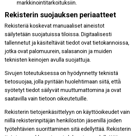
markkinointitarkoituksiin.
Rekisterin suojauksen periaatteet
Rekisteriä koskevat manuaaliset aineistot
säilytetään suojatuissa tiloissa. Digitaalisesti
tallennetut ja käsiteltävät tiedot ovat tietokannoissa,
jotka ovat palomuurein, salasanoin ja muiden
teknisten keinojen avulla suojattuja.
Sivujen toteutuksessa on hyödynnetty teknistä
tietosuojaa, jolla pyritään huolehtimaan siitä, että̈
syötetyt tiedot säilyvät muuttumattomina ja ovat
saatavilla vain tietoon oikeutetuille.
Rekisterin tietojenkäsittelyyn on käyttöoikeudet vain
niillä rekisterinpitäjän henkilöstön jäsenillä joiden
työtehtävien suorittaminen sitä edellyttää. Rekisterin