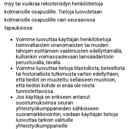
myy tai vuokraa rekisteröidyn henkilötietoja
kolmansille osapuolille. Tietoja luovutetaan
kolmansille osapuolille vain seuraavissa
tapauksissa:
Voimme luovuttaa käyttäjän henkilötietoja
toimivaltaisten viranomaisten tai muiden
tahojen esittämien vaatimusten edellyttämällä,
kulloinkin voimassaolevaan lainsäädäntöön
perustuvalla, tavalla.
Voimme luovuttaa tietoja tilastollista, tieteellistä
tai historiallista tutkimusta varten edellyttäen,
että tiedot on muutettu sellaiseen muotoon,
että tiedon kohde ei enää ole niistä
tunnistettavissa.
Jos käyttäjä on erikseen antanut
suostumuksensa seuran
yhteistyökumppaneiden sähköiseen
suoramarkkinointiin, voidaan käyttäjän tietoja
luovuttaa tarkoin valituille
yhteistyökumppaneille