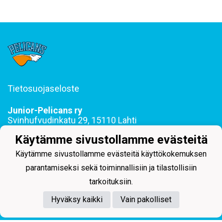
Tietosuojaseloste
Junior-Pelicans ry
Svinhufvudinkatu 29, 15110 Lahti
044 255 1975 toimisto@juniorpelicans.fi
Käytämme sivustollamme evästeitä
Toimisto avoinna ma-pe klo 9-15
Käytämme sivustollamme evästeitä käyttökokemuksen
parantamiseksi sekä toiminnallisiin ja tilastollisiin
tarkoituksiin.
Powered by
Hyväksy kaikki
Vain pakolliset