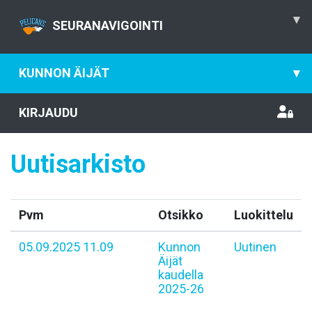
▾
SEURANAVIGOINTI
KUNNON ÄIJÄT
▾
KIRJAUDU
Uutisarkisto
Pvm
Otsikko
Luokittelu
05.09.2025 11.09
Kunnon
Uutinen
Äijät
kaudella
2025-26