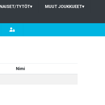
NAISET/TYTÖT
▾
MUUT JOUKKUEET
▾
Nimi