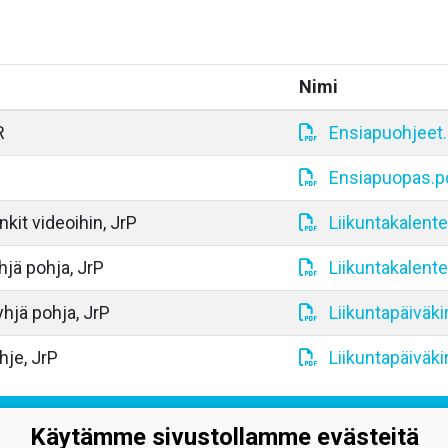
Nimi
R
Ensiapuohjeet
Ensiapuopas.p
inkit videoihin, JrP
Liikuntakalenter
hjä pohja, JrP
Liikuntakalente
yhjä pohja, JrP
Liikuntapäiväki
hje, JrP
Liikuntapäiväki
r-Pelicans ry
Käytämme sivustollamme evästeitä