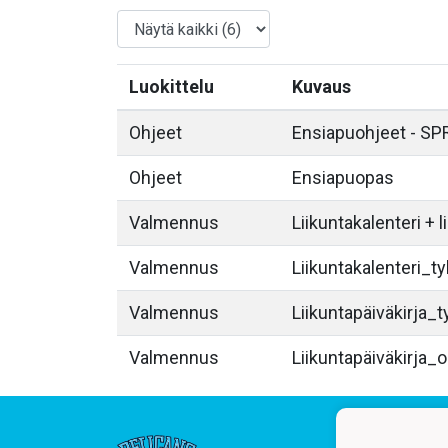
Luokittelu
Kuvaus
Ohjeet
Ensiapuohjeet - SP
Ohjeet
Ensiapuopas
Valmennus
Liikuntakalenteri + l
Valmennus
Liikuntakalenteri_ty
Valmennus
Liikuntapäiväkirja_t
Valmennus
Liikuntapäiväkirja_o
Junio