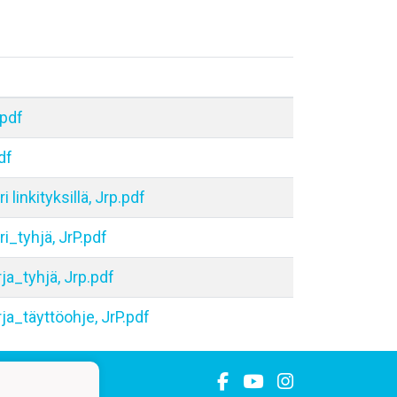
.pdf
df
i linkityksillä, Jrp.pdf
ri_tyhjä, JrP.pdf
rja_tyhjä, Jrp.pdf
rja_täyttöohje, JrP.pdf