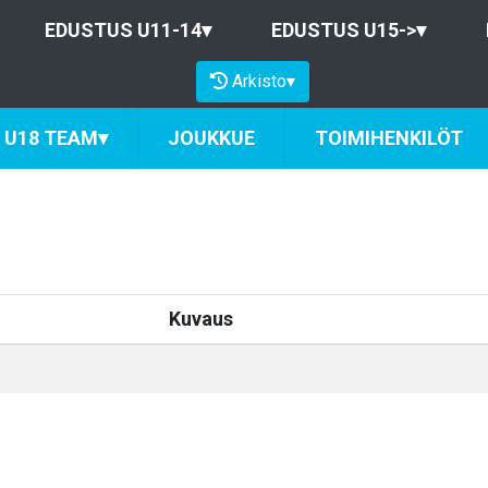
EDUSTUS U11-14
▾
EDUSTUS U15->
▾
Arkisto
▾
U18 TEAM
▾
JOUKKUE
TOIMIHENKILÖT
Kuvaus