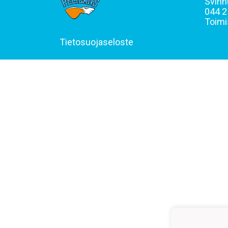
Svinh
044 2
Toimi
Tietosuojaseloste