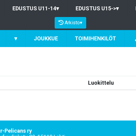
EDUSTUS U11-14
▾
EDUSTUS U15->
▾
Arkisto
▾
▾
JOUKKUE
TOIMIHENKILÖT
Luokittelu
r-Pelicans ry