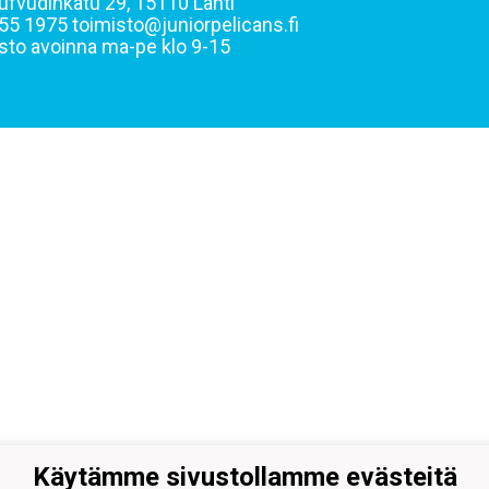
ufvudinkatu 29, 15110 Lahti
55 1975 toimisto@juniorpelicans.fi
sto avoinna ma-pe klo 9-15
Käytämme sivustollamme evästeitä