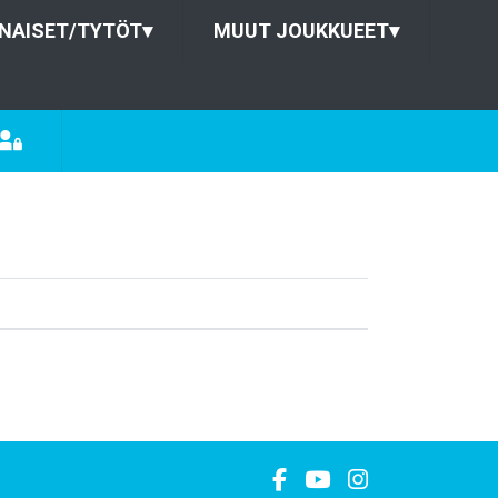
NAISET/TYTÖT
▾
MUUT JOUKKUEET
▾