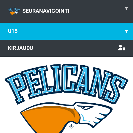
▾
SEURANAVIGOINTI
U15
▾
KIRJAUDU