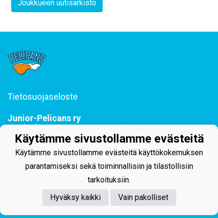
Joukkueen uutisarkisto
Tietosuojaseloste
Junior-Pelicans ry
Svinhufvudinkatu 29, 15110 Lahti
Käytämme sivustollamme evästeitä
044 255 1975 toimisto@juniorpelicans.fi
Toimisto avoinna ma-pe klo 9-15
Käytämme sivustollamme evästeitä käyttökokemuksen
parantamiseksi sekä toiminnallisiin ja tilastollisiin
tarkoituksiin.
Hyväksy kaikki
Vain pakolliset
Powered by