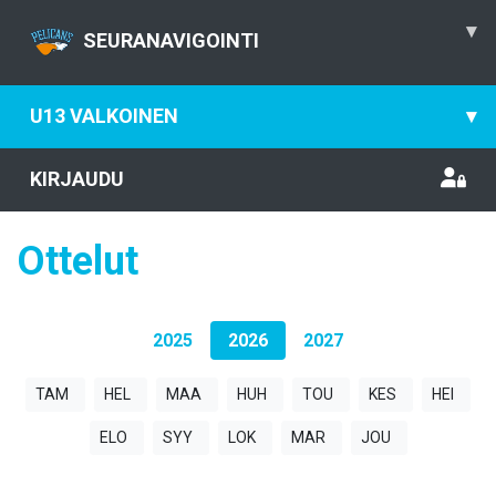
▾
SEURANAVIGOINTI
U13 VALKOINEN
▾
KIRJAUDU
Ottelut
2025
2026
2027
TAM
HEL
MAA
HUH
TOU
KES
HEI
ELO
SYY
LOK
MAR
JOU