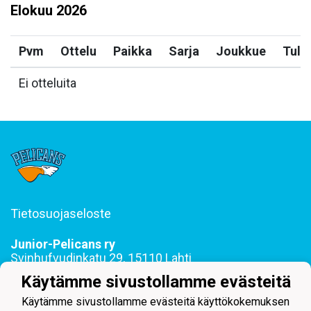
Elokuu
2026
Pvm
Ottelu
Paikka
Sarja
Joukkue
Tulo
Ei otteluita
Tietosuojaseloste
Junior-Pelicans ry
Svinhufvudinkatu 29, 15110 Lahti
044 255 1975 toimisto@juniorpelicans.fi
Käytämme sivustollamme evästeitä
Toimisto avoinna ma-pe klo 9-15
Käytämme sivustollamme evästeitä käyttökokemuksen