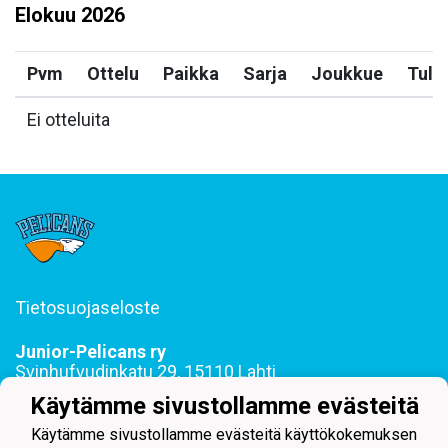
Elokuu
2026
Pvm
Ottelu
Paikka
Sarja
Joukkue
Tulo
Ei otteluita
Tietosuojaseloste
Junior-Pelicans ry
Svinhufvudinkatu 29, 15110 Lahti
044 255 1975 toimisto@juniorpelicans.fi
Käytämme sivustollamme evästeitä
Toimisto avoinna ma-pe klo 9-15
Käytämme sivustollamme evästeitä käyttökokemuksen