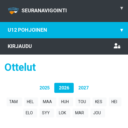
▾
SEURANAVIGOINTI
U12 POHJOINEN
▾
KIRJAUDU
Ottelut
2025
2026
2027
TAM
HEL
MAA
HUH
TOU
KES
HEI
ELO
SYY
LOK
MAR
JOU