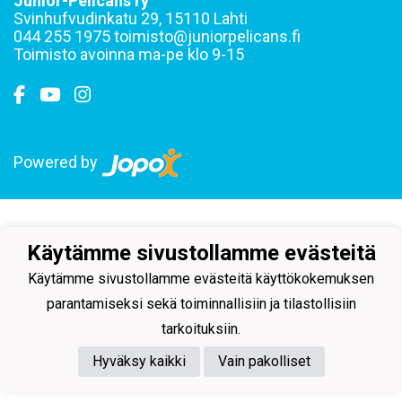
Junior-Pelicans ry
Svinhufvudinkatu 29, 15110 Lahti
044 255 1975 toimisto@juniorpelicans.fi
Toimisto avoinna ma-pe klo 9-15
Powered by
Käytämme sivustollamme evästeitä
Käytämme sivustollamme evästeitä käyttökokemuksen
parantamiseksi sekä toiminnallisiin ja tilastollisiin
tarkoituksiin.
Hyväksy kaikki
Vain pakolliset