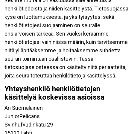
Rekisterinpitäjä on vastuussa sille annetuista
henkilötiedoista ja niiden käsittelystä. Tietosuojassa
kyse on luottamuksesta, ja yksityisyytesi sekä
henkilötietojesi suojaaminen on seuralle
ensiarvoisen tärkeää. Sen vuoksi keräämme
henkilötietojasi vain niissä määrin, kuin tarvitsemme
niitä ylläpitääksemme ja hoitaaksemme suhdetta
seuran toimintaan osallistuviin. Tässä
tietosuojaselosteessa on käsitelty niitä periaatteita,
joita seura toteuttaa henkilötietoja käsittelyssä.
Yhteyshenkilö henkilötietojen
käsittelyä koskevissa asioissa
Ari Suomalainen
JuniorPelicans
Svinhufvudinkatu 29
15110 Lahti