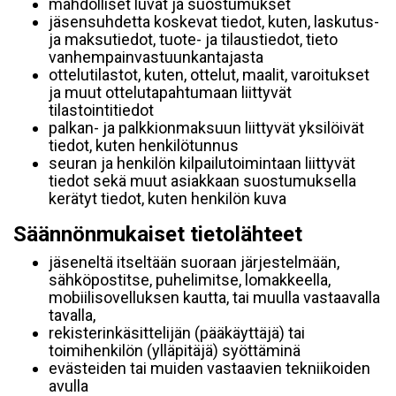
mahdolliset luvat ja suostumukset
jäsensuhdetta koskevat tiedot, kuten, laskutus-
ja maksutiedot, tuote- ja tilaustiedot, tieto
vanhempainvastuunkantajasta
ottelutilastot, kuten, ottelut, maalit, varoitukset
ja muut ottelutapahtumaan liittyvät
tilastointitiedot
palkan- ja palkkionmaksuun liittyvät yksilöivät
tiedot, kuten henkilötunnus
seuran ja henkilön kilpailutoimintaan liittyvät
tiedot sekä muut asiakkaan suostumuksella
kerätyt tiedot, kuten henkilön kuva
Säännönmukaiset tietolähteet
jäseneltä itseltään suoraan järjestelmään,
sähköpostitse, puhelimitse, lomakkeella,
mobiilisovelluksen kautta, tai muulla vastaavalla
tavalla,
rekisterinkäsittelijän (pääkäyttäjä) tai
toimihenkilön (ylläpitäjä) syöttäminä
evästeiden tai muiden vastaavien tekniikoiden
avulla