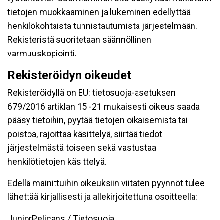
tietojen muokkaaminen ja lukeminen edellyttää
henkilökohtaista tunnistautumista järjestelmään.
Rekisteristä suoritetaan säännöllinen
varmuuskopiointi.
Rekisteröidyn oikeudet
Rekisteröidyllä on EU: tietosuoja-asetuksen
679/2016 artiklan 15 -21 mukaisesti oikeus saada
pääsy tietoihin, pyytää tietojen oikaisemista tai
poistoa, rajoittaa käsittelyä, siirtää tiedot
järjestelmästä toiseen sekä vastustaa
henkilötietojen käsittelyä.
Edellä mainittuihin oikeuksiin viitaten pyynnöt tulee
lähettää kirjallisesti ja allekirjoitettuna osoitteella:
JuniorPelicans / Tietosuoja