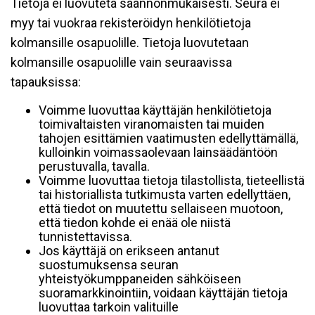
Tietoja ei luovuteta säännönmukaisesti. Seura ei
myy tai vuokraa rekisteröidyn henkilötietoja
kolmansille osapuolille. Tietoja luovutetaan
kolmansille osapuolille vain seuraavissa
tapauksissa:
Voimme luovuttaa käyttäjän henkilötietoja
toimivaltaisten viranomaisten tai muiden
tahojen esittämien vaatimusten edellyttämällä,
kulloinkin voimassaolevaan lainsäädäntöön
perustuvalla, tavalla.
Voimme luovuttaa tietoja tilastollista, tieteellistä
tai historiallista tutkimusta varten edellyttäen,
että tiedot on muutettu sellaiseen muotoon,
että tiedon kohde ei enää ole niistä
tunnistettavissa.
Jos käyttäjä on erikseen antanut
suostumuksensa seuran
yhteistyökumppaneiden sähköiseen
suoramarkkinointiin, voidaan käyttäjän tietoja
luovuttaa tarkoin valituille