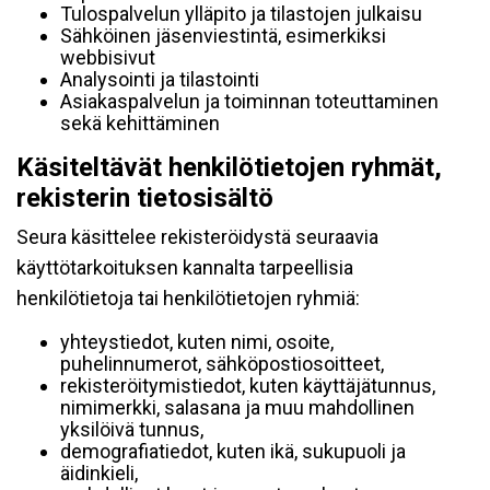
Tulospalvelun ylläpito ja tilastojen julkaisu
Sähköinen jäsenviestintä, esimerkiksi
webbisivut
Analysointi ja tilastointi
Asiakaspalvelun ja toiminnan toteuttaminen
sekä kehittäminen
Käsiteltävät henkilötietojen ryhmät,
rekisterin tietosisältö
Seura käsittelee rekisteröidystä seuraavia
käyttötarkoituksen kannalta tarpeellisia
henkilötietoja tai henkilötietojen ryhmiä:
yhteystiedot, kuten nimi, osoite,
puhelinnumerot, sähköpostiosoitteet,
rekisteröitymistiedot, kuten käyttäjätunnus,
nimimerkki, salasana ja muu mahdollinen
yksilöivä tunnus,
demografiatiedot, kuten ikä, sukupuoli ja
äidinkieli,