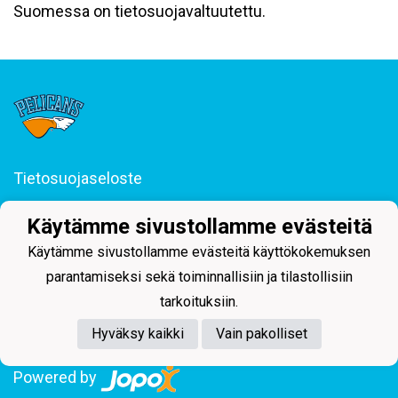
Suomessa on tietosuojavaltuutettu.
Tietosuojaseloste
Junior-Pelicans ry
Käytämme sivustollamme evästeitä
Svinhufvudinkatu 29, 15110 Lahti
044 255 1975 toimisto@juniorpelicans.fi
Käytämme sivustollamme evästeitä käyttökokemuksen
Toimisto avoinna ma-pe klo 9-15
parantamiseksi sekä toiminnallisiin ja tilastollisiin
tarkoituksiin.
Hyväksy kaikki
Vain pakolliset
Powered by