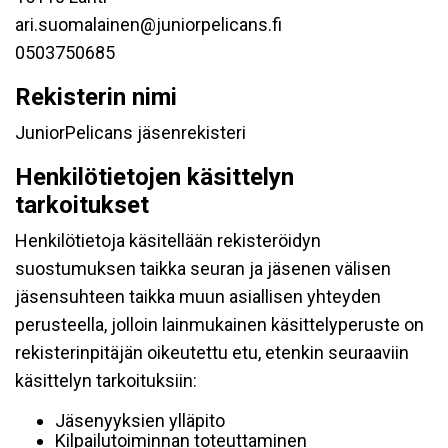
ari.suomalainen@juniorpelicans.fi
0503750685
Rekisterin nimi
JuniorPelicans jäsenrekisteri
Henkilötietojen käsittelyn
tarkoitukset
Henkilötietoja käsitellään rekisteröidyn
suostumuksen taikka seuran ja jäsenen välisen
jäsensuhteen taikka muun asiallisen yhteyden
perusteella, jolloin lainmukainen käsittelyperuste on
rekisterinpitäjän oikeutettu etu, etenkin seuraaviin
käsittelyn tarkoituksiin:
Jäsenyyksien ylläpito
Kilpailutoiminnan toteuttaminen