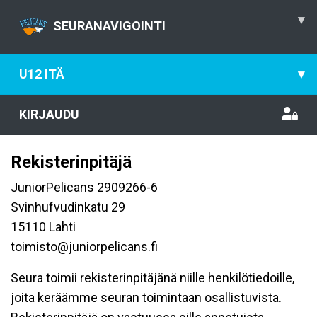
▾
SEURANAVIGOINTI
U12 ITÄ
▾
KIRJAUDU
Rekisterinpitäjä
JuniorPelicans 2909266-6
Svinhufvudinkatu 29
15110 Lahti
toimisto@juniorpelicans.fi
Seura toimii rekisterinpitäjänä niille henkilötiedoille,
joita keräämme seuran toimintaan osallistuvista.