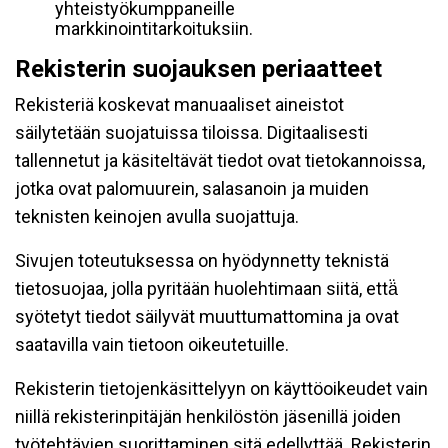
yhteistyökumppaneille
markkinointitarkoituksiin.
Rekisterin suojauksen periaatteet
Rekisteriä koskevat manuaaliset aineistot
säilytetään suojatuissa tiloissa. Digitaalisesti
tallennetut ja käsiteltävät tiedot ovat tietokannoissa,
jotka ovat palomuurein, salasanoin ja muiden
teknisten keinojen avulla suojattuja.
Sivujen toteutuksessa on hyödynnetty teknistä
tietosuojaa, jolla pyritään huolehtimaan siitä, että̈
syötetyt tiedot säilyvät muuttumattomina ja ovat
saatavilla vain tietoon oikeutetuille.
Rekisterin tietojenkäsittelyyn on käyttöoikeudet vain
niillä rekisterinpitäjän henkilöstön jäsenillä joiden
työtehtävien suorittaminen sitä edellyttää. Rekisterin