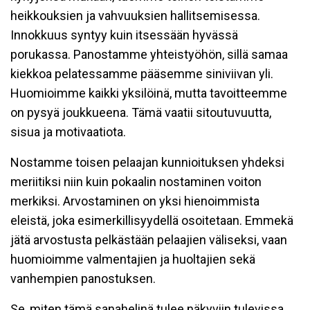
heikkouksien ja vahvuuksien hallitsemisessa.
Innokkuus syntyy kuin itsessään hyvässä
porukassa. Panostamme yhteistyöhön, sillä samaa
kiekkoa pelatessamme pääsemme siniviivan yli.
Huomioimme kaikki yksilöinä, mutta tavoitteemme
on pysyä joukkueena. Tämä vaatii sitoutuvuutta,
sisua ja motivaatiota.
Nostamme toisen pelaajan kunnioituksen yhdeksi
meriitiksi niin kuin pokaalin nostaminen voiton
merkiksi. Arvostaminen on yksi hienoimmista
eleistä, joka esimerkillisyydellä osoitetaan. Emmekä
jätä arvostusta pelkästään pelaajien väliseksi, vaan
huomioimme valmentajien ja huoltajien sekä
vanhempien panostuksen.
Se, miten tämä sanahelinä tulee näkyviin tulevissa