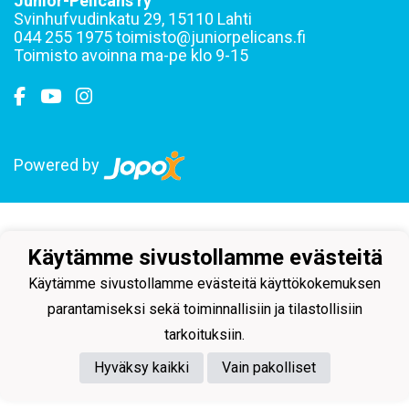
Junior-Pelicans ry
Svinhufvudinkatu 29, 15110 Lahti
044 255 1975 toimisto@juniorpelicans.fi
Toimisto avoinna ma-pe klo 9-15
Powered by
Käytämme sivustollamme evästeitä
Käytämme sivustollamme evästeitä käyttökokemuksen
parantamiseksi sekä toiminnallisiin ja tilastollisiin
tarkoituksiin.
Hyväksy kaikki
Vain pakolliset