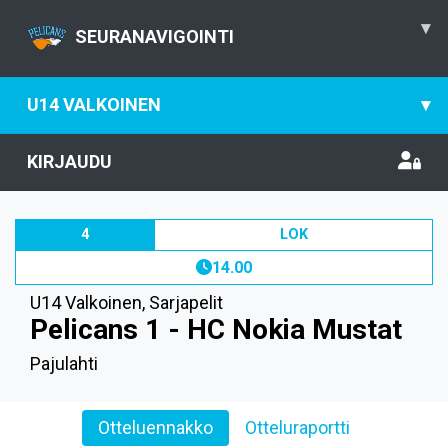
▾
SEURANAVIGOINTI
U14 VALKOINEN
▾
KIRJAUDU
4
LOK
14.00
U14 Valkoinen
,
Sarjapelit
Pelicans 1 - HC Nokia Mustat
Pajulahti
Otteluennakko
Otteluraportti