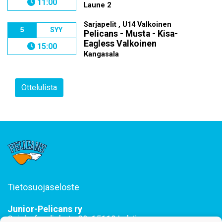
11:00
Laune 2
Sarjapelit , U14 Valkoinen
5
SYY
Pelicans - Musta - Kisa-
Eagless Valkoinen
15:00
Kangasala
Ottelulista
Tietosuojaseloste
Junior-Pelicans ry
Svinhufvudinkatu 29, 15110 Lahti