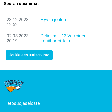
Seuran uusimmat
23.12.2023
Hyvää joulua
12.52
02.05.2023
Pelicans U13 Valkoinen
20.19
kesäharjoittelu
Joukkueen uutisarkisto
Tietosuojaseloste