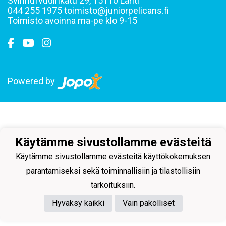
Svinhufvudinkatu 29, 15110 Lahti
044 255 1975 toimisto@juniorpelicans.fi
Toimisto avoinna ma-pe klo 9-15
Powered by
Käytämme sivustollamme evästeitä
Käytämme sivustollamme evästeitä käyttökokemuksen
parantamiseksi sekä toiminnallisiin ja tilastollisiin
tarkoituksiin.
Hyväksy kaikki
Vain pakolliset