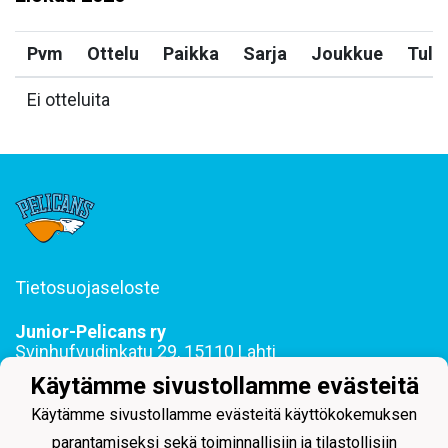
Pvm
Ottelu
Paikka
Sarja
Joukkue
Tulo
Ei otteluita
Tietosuojaseloste
Junior-Pelicans ry
Svinhufvudinkatu 29, 15110 Lahti
044 255 1975 toimisto@juniorpelicans.fi
Käytämme sivustollamme evästeitä
Toimisto avoinna ma-pe klo 9-15
Käytämme sivustollamme evästeitä käyttökokemuksen
parantamiseksi sekä toiminnallisiin ja tilastollisiin