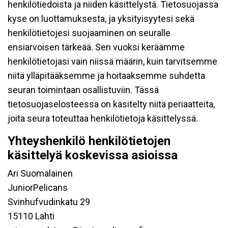
henkilötiedoista ja niiden käsittelystä. Tietosuojassa
kyse on luottamuksesta, ja yksityisyytesi sekä
henkilötietojesi suojaaminen on seuralle
ensiarvoisen tärkeää. Sen vuoksi keräämme
henkilötietojasi vain niissä määrin, kuin tarvitsemme
niitä ylläpitääksemme ja hoitaaksemme suhdetta
seuran toimintaan osallistuviin. Tässä
tietosuojaselosteessa on käsitelty niitä periaatteita,
joita seura toteuttaa henkilötietoja käsittelyssä.
Yhteyshenkilö henkilötietojen
käsittelyä koskevissa asioissa
Ari Suomalainen
JuniorPelicans
Svinhufvudinkatu 29
15110 Lahti