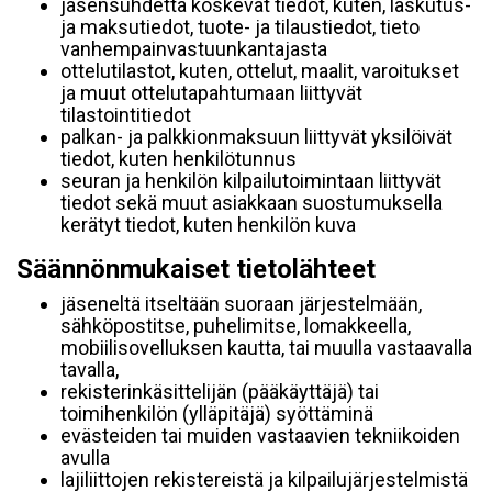
jäsensuhdetta koskevat tiedot, kuten, laskutus-
ja maksutiedot, tuote- ja tilaustiedot, tieto
vanhempainvastuunkantajasta
ottelutilastot, kuten, ottelut, maalit, varoitukset
ja muut ottelutapahtumaan liittyvät
tilastointitiedot
palkan- ja palkkionmaksuun liittyvät yksilöivät
tiedot, kuten henkilötunnus
seuran ja henkilön kilpailutoimintaan liittyvät
tiedot sekä muut asiakkaan suostumuksella
kerätyt tiedot, kuten henkilön kuva
Säännönmukaiset tietolähteet
jäseneltä itseltään suoraan järjestelmään,
sähköpostitse, puhelimitse, lomakkeella,
mobiilisovelluksen kautta, tai muulla vastaavalla
tavalla,
rekisterinkäsittelijän (pääkäyttäjä) tai
toimihenkilön (ylläpitäjä) syöttäminä
evästeiden tai muiden vastaavien tekniikoiden
avulla
lajiliittojen rekistereistä ja kilpailujärjestelmistä