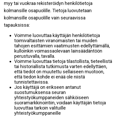
myy tai vuokraa rekisteröidyn henkilötietoja
kolmansille osapuolille. Tietoja luovutetaan
kolmansille osapuolille vain seuraavissa
tapauksissa:
Voimme luovuttaa käyttäjän henkilötietoja
toimivaltaisten viranomaisten tai muiden
tahojen esittämien vaatimusten edellyttämällä,
kulloinkin voimassaolevaan lainsäädäntöön
perustuvalla, tavalla.
Voimme luovuttaa tietoja tilastollista, tieteellistä
tai historiallista tutkimusta varten edellyttäen,
että tiedot on muutettu sellaiseen muotoon,
että tiedon kohde ei enää ole niistä
tunnistettavissa.
Jos käyttäjä on erikseen antanut
suostumuksensa seuran
yhteistyökumppaneiden sähköiseen
suoramarkkinointiin, voidaan käyttäjän tietoja
luovuttaa tarkoin valituille
yhteistyökumppaneille