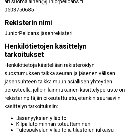
ari.suomalainen@juniorpelicans.fi
0503750685
Rekisterin nimi
JuniorPelicans jäsenrekisteri
Henkilötietojen käsittelyn
tarkoitukset
Henkilötietoja käsitellään rekisteröidyn
suostumuksen taikka seuran ja jäsenen välisen
jäsensuhteen taikka muun asiallisen yhteyden
perusteella, jolloin lainmukainen käsittelyperuste on
rekisterinpitäjän oikeutettu etu, etenkin seuraaviin
käsittelyn tarkoituksiin:
Jäsenyyksien ylläpito
Kilpailutoiminnan toteuttaminen
Tulospalvelun ylläpito ja tilastojen julkaisu