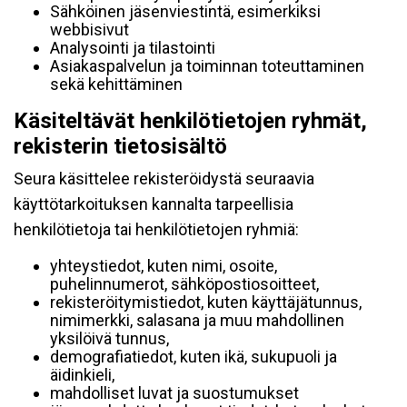
Sähköinen jäsenviestintä, esimerkiksi
webbisivut
Analysointi ja tilastointi
Asiakaspalvelun ja toiminnan toteuttaminen
sekä kehittäminen
Käsiteltävät henkilötietojen ryhmät,
rekisterin tietosisältö
Seura käsittelee rekisteröidystä seuraavia
käyttötarkoituksen kannalta tarpeellisia
henkilötietoja tai henkilötietojen ryhmiä:
yhteystiedot, kuten nimi, osoite,
puhelinnumerot, sähköpostiosoitteet,
rekisteröitymistiedot, kuten käyttäjätunnus,
nimimerkki, salasana ja muu mahdollinen
yksilöivä tunnus,
demografiatiedot, kuten ikä, sukupuoli ja
äidinkieli,
mahdolliset luvat ja suostumukset