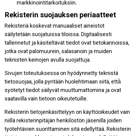
markkinointitarkoituksiin.
Rekisterin suojauksen periaatteet
Rekisteriä koskevat manuaaliset aineistot
säilytetään suojatuissa tiloissa. Digitaalisesti
tallennetut ja käsiteltävät tiedot ovat tietokannoissa,
jotka ovat palomuurein, salasanoin ja muiden
teknisten keinojen avulla suojattuja.
Sivujen toteutuksessa on hyödynnetty teknistä
tietosuojaa, jolla pyritään huolehtimaan siitä, että̈
syötetyt tiedot säilyvät muuttumattomina ja ovat
saatavilla vain tietoon oikeutetuille.
Rekisterin tietojenkäsittelyyn on käyttöoikeudet vain
niillä rekisterinpitäjän henkilöstön jäsenillä joiden
työtehtävien suorittaminen sitä edellyttää. Rekisterin