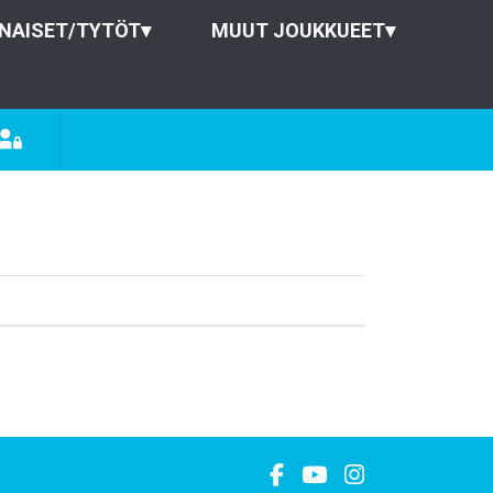
NAISET/TYTÖT
▾
MUUT JOUKKUEET
▾