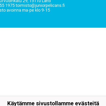
ufvudinkatu 29, 15110 Lahti
55 1975 toimisto@juniorpelicans.fi
sto avoinna ma-pe klo 9-15
Käytämme sivustollamme evästeitä