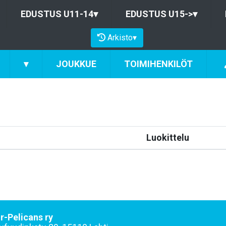
EDUSTUS U11-14
▾
EDUSTUS U15->
▾
Arkisto
▾
▾
JOUKKUE
TOIMIHENKILÖT
Luokittelu
r-Pelicans ry