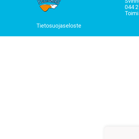
Svinh
044 2
Toimi
Tietosuojaseloste