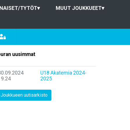
NAISET/TYTÖT
▾
MUUT JOUKKUEET
▾
uran uusimmat
30.09.2024
U18 Akatemia 2024-
19.24
2025
Joukkueen uutisarkisto