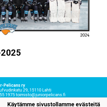
-2025
r-Pelicans ry
ufvudinkatu 29, 15110 Lahti
55 1975 toimisto@juniorpelicans.fi
sto avoinna ma-pe klo 9-15
Käytämme sivustollamme evästeitä