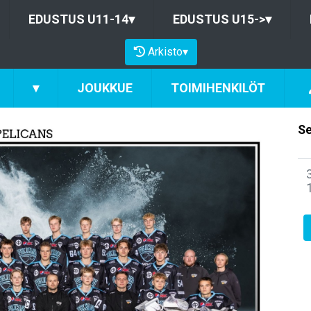
EDUSTUS U11-14
▾
EDUSTUS U15->
▾
Arkisto
▾
▾
JOUKKUE
TOIMIHENKILÖT
Se