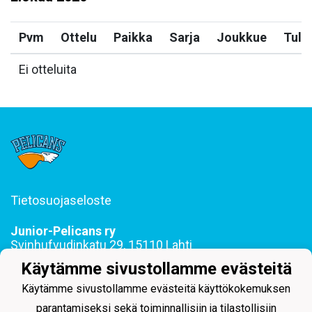
Pvm
Ottelu
Paikka
Sarja
Joukkue
Tulo
Ei otteluita
Tietosuojaseloste
Junior-Pelicans ry
Svinhufvudinkatu 29, 15110 Lahti
044 255 1975 toimisto@juniorpelicans.fi
Käytämme sivustollamme evästeitä
Toimisto avoinna ma-pe klo 9-15
Käytämme sivustollamme evästeitä käyttökokemuksen
parantamiseksi sekä toiminnallisiin ja tilastollisiin