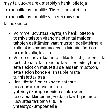
myy tai vuokraa rekisteröidyn henkilötietoja
kolmansille osapuolille. Tietoja luovutetaan
kolmansille osapuolille vain seuraavissa
tapauksissa:
Voimme luovuttaa käyttäjän henkilötietoja
toimivaltaisten viranomaisten tai muiden
tahojen esittämien vaatimusten edellyttämällä,
kulloinkin voimassaolevaan lainsäädäntöön
perustuvalla, tavalla.
Voimme luovuttaa tietoja tilastollista, tieteellistä
tai historiallista tutkimusta varten edellyttäen,
että tiedot on muutettu sellaiseen muotoon,
että tiedon kohde ei enää ole niistä
tunnistettavissa.
Jos käyttäjä on erikseen antanut
suostumuksensa seuran
yhteistyökumppaneiden sähköiseen
suoramarkkinointiin, voidaan käyttäjän tietoja
luovuttaa tarkoin valituille
yhteistyökumppaneille