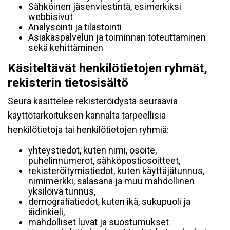
Sähköinen jäsenviestintä, esimerkiksi
webbisivut
Analysointi ja tilastointi
Asiakaspalvelun ja toiminnan toteuttaminen
sekä kehittäminen
Käsiteltävät henkilötietojen ryhmät,
rekisterin tietosisältö
Seura käsittelee rekisteröidystä seuraavia
käyttötarkoituksen kannalta tarpeellisia
henkilötietoja tai henkilötietojen ryhmiä:
yhteystiedot, kuten nimi, osoite,
puhelinnumerot, sähköpostiosoitteet,
rekisteröitymistiedot, kuten käyttäjätunnus,
nimimerkki, salasana ja muu mahdollinen
yksilöivä tunnus,
demografiatiedot, kuten ikä, sukupuoli ja
äidinkieli,
mahdolliset luvat ja suostumukset