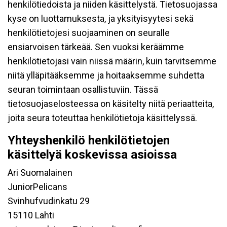
henkilötiedoista ja niiden käsittelystä. Tietosuojassa
kyse on luottamuksesta, ja yksityisyytesi sekä
henkilötietojesi suojaaminen on seuralle
ensiarvoisen tärkeää. Sen vuoksi keräämme
henkilötietojasi vain niissä määrin, kuin tarvitsemme
niitä ylläpitääksemme ja hoitaaksemme suhdetta
seuran toimintaan osallistuviin. Tässä
tietosuojaselosteessa on käsitelty niitä periaatteita,
joita seura toteuttaa henkilötietoja käsittelyssä.
Yhteyshenkilö henkilötietojen
käsittelyä koskevissa asioissa
Ari Suomalainen
JuniorPelicans
Svinhufvudinkatu 29
15110 Lahti