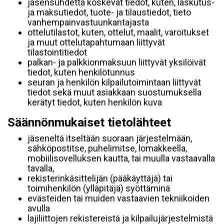
jäsensuhdetta koskevat tiedot, kuten, laskutus-
ja maksutiedot, tuote- ja tilaustiedot, tieto
vanhempainvastuunkantajasta
ottelutilastot, kuten, ottelut, maalit, varoitukset
ja muut ottelutapahtumaan liittyvät
tilastointitiedot
palkan- ja palkkionmaksuun liittyvät yksilöivät
tiedot, kuten henkilötunnus
seuran ja henkilön kilpailutoimintaan liittyvät
tiedot sekä muut asiakkaan suostumuksella
kerätyt tiedot, kuten henkilön kuva
Säännönmukaiset tietolähteet
jäseneltä itseltään suoraan järjestelmään,
sähköpostitse, puhelimitse, lomakkeella,
mobiilisovelluksen kautta, tai muulla vastaavalla
tavalla,
rekisterinkäsittelijän (pääkäyttäjä) tai
toimihenkilön (ylläpitäjä) syöttäminä
evästeiden tai muiden vastaavien tekniikoiden
avulla
lajiliittojen rekistereistä ja kilpailujärjestelmistä