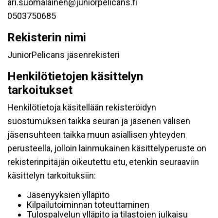
ari.suomalainen@juniorpelicans.fi
0503750685
Rekisterin nimi
JuniorPelicans jäsenrekisteri
Henkilötietojen käsittelyn
tarkoitukset
Henkilötietoja käsitellään rekisteröidyn
suostumuksen taikka seuran ja jäsenen välisen
jäsensuhteen taikka muun asiallisen yhteyden
perusteella, jolloin lainmukainen käsittelyperuste on
rekisterinpitäjän oikeutettu etu, etenkin seuraaviin
käsittelyn tarkoituksiin:
Jäsenyyksien ylläpito
Kilpailutoiminnan toteuttaminen
Tulospalvelun ylläpito ja tilastojen julkaisu