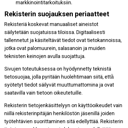
markkinointitarkoituksiin.
Rekisterin suojauksen periaatteet
Rekisteriä koskevat manuaaliset aineistot
säilytetään suojatuissa tiloissa. Digitaalisesti
tallennetut ja käsiteltävät tiedot ovat tietokannoissa,
jotka ovat palomuurein, salasanoin ja muiden
teknisten keinojen avulla suojattuja.
Sivujen toteutuksessa on hyödynnetty teknistä
tietosuojaa, jolla pyritään huolehtimaan siitä, että̈
syötetyt tiedot säilyvät muuttumattomina ja ovat
saatavilla vain tietoon oikeutetuille.
Rekisterin tietojenkäsittelyyn on käyttöoikeudet vain
niillä rekisterinpitäjän henkilöstön jäsenillä joiden
työtehtävien suorittaminen sitä edellyttää. Rekisterin