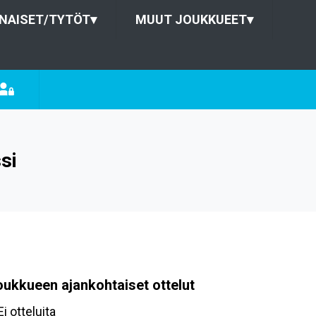
NAISET/TYTÖT
▾
MUUT JOUKKUEET
▾
si
oukkueen ajankohtaiset ottelut
Ei otteluita