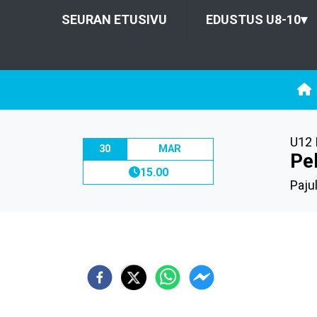
SEURAN ETUSIVU
EDUSTUS U8-10
▾
U12 
30
MAR
Pe
15.00
Pajul