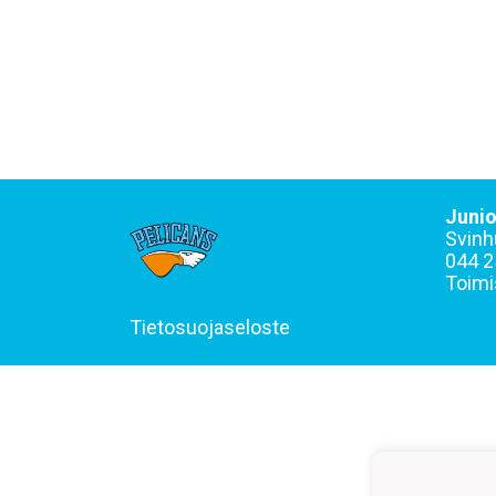
Junio
Svinh
044 2
Toimi
Tietosuojaseloste