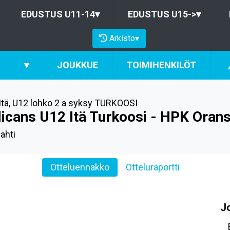
EDUSTUS U11-14
▾
EDUSTUS U15->
▾
Arkisto
▾
▾
JOUKKUE
TOIMIHENKILÖT
Itä
,
U12 lohko 2 a syksy TURKOOSI
licans U12 Itä Turkoosi - HPK Orans
ahti
Otteluennakko
Otteluraportti
J