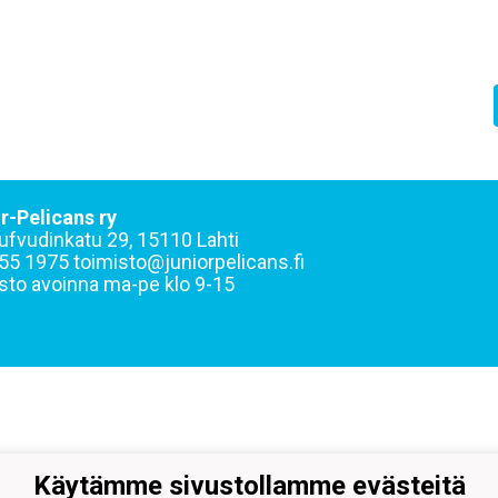
r-Pelicans ry
ufvudinkatu 29, 15110 Lahti
55 1975 toimisto@juniorpelicans.fi
sto avoinna ma-pe klo 9-15
Käytämme sivustollamme evästeitä