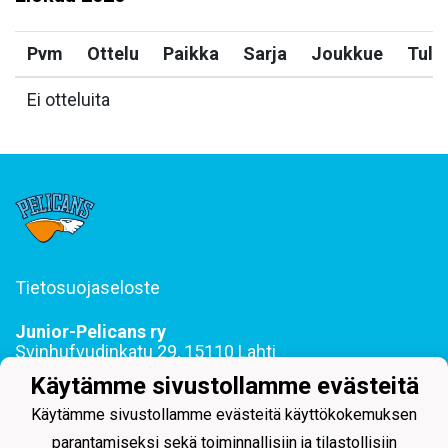
Pvm
Ottelu
Paikka
Sarja
Joukkue
Tulo
Ei otteluita
Tietosuojaseloste
Junior-Pelicans ry
Svinhufvudinkatu 29, 15110 Lahti
044 255 1975 toimisto@juniorpelicans.fi
Käytämme sivustollamme evästeitä
Toimisto avoinna ma-pe klo 9-15
Käytämme sivustollamme evästeitä käyttökokemuksen
parantamiseksi sekä toiminnallisiin ja tilastollisiin