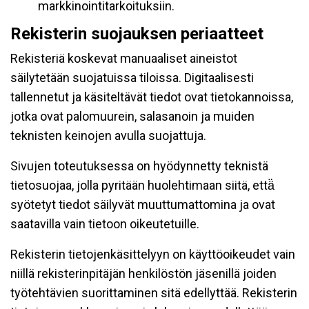
markkinointitarkoituksiin.
Rekisterin suojauksen periaatteet
Rekisteriä koskevat manuaaliset aineistot
säilytetään suojatuissa tiloissa. Digitaalisesti
tallennetut ja käsiteltävät tiedot ovat tietokannoissa,
jotka ovat palomuurein, salasanoin ja muiden
teknisten keinojen avulla suojattuja.
Sivujen toteutuksessa on hyödynnetty teknistä
tietosuojaa, jolla pyritään huolehtimaan siitä, että̈
syötetyt tiedot säilyvät muuttumattomina ja ovat
saatavilla vain tietoon oikeutetuille.
Rekisterin tietojenkäsittelyyn on käyttöoikeudet vain
niillä rekisterinpitäjän henkilöstön jäsenillä joiden
työtehtävien suorittaminen sitä edellyttää. Rekisterin