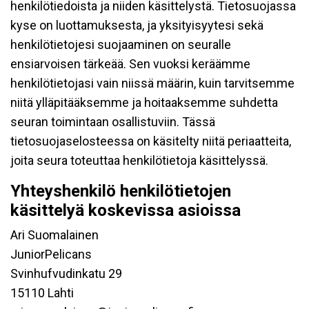
henkilötiedoista ja niiden käsittelystä. Tietosuojassa
kyse on luottamuksesta, ja yksityisyytesi sekä
henkilötietojesi suojaaminen on seuralle
ensiarvoisen tärkeää. Sen vuoksi keräämme
henkilötietojasi vain niissä määrin, kuin tarvitsemme
niitä ylläpitääksemme ja hoitaaksemme suhdetta
seuran toimintaan osallistuviin. Tässä
tietosuojaselosteessa on käsitelty niitä periaatteita,
joita seura toteuttaa henkilötietoja käsittelyssä.
Yhteyshenkilö henkilötietojen
käsittelyä koskevissa asioissa
Ari Suomalainen
JuniorPelicans
Svinhufvudinkatu 29
15110 Lahti