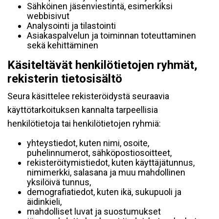
Sähköinen jäsenviestintä, esimerkiksi
webbisivut
Analysointi ja tilastointi
Asiakaspalvelun ja toiminnan toteuttaminen
sekä kehittäminen
Käsiteltävät henkilötietojen ryhmät,
rekisterin tietosisältö
Seura käsittelee rekisteröidystä seuraavia
käyttötarkoituksen kannalta tarpeellisia
henkilötietoja tai henkilötietojen ryhmiä:
yhteystiedot, kuten nimi, osoite,
puhelinnumerot, sähköpostiosoitteet,
rekisteröitymistiedot, kuten käyttäjätunnus,
nimimerkki, salasana ja muu mahdollinen
yksilöivä tunnus,
demografiatiedot, kuten ikä, sukupuoli ja
äidinkieli,
mahdolliset luvat ja suostumukset