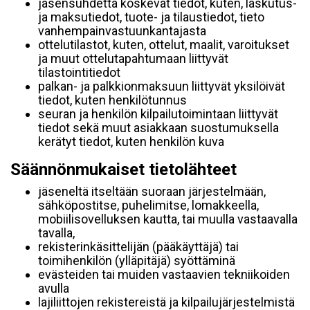
jäsensuhdetta koskevat tiedot, kuten, laskutus-
ja maksutiedot, tuote- ja tilaustiedot, tieto
vanhempainvastuunkantajasta
ottelutilastot, kuten, ottelut, maalit, varoitukset
ja muut ottelutapahtumaan liittyvät
tilastointitiedot
palkan- ja palkkionmaksuun liittyvät yksilöivät
tiedot, kuten henkilötunnus
seuran ja henkilön kilpailutoimintaan liittyvät
tiedot sekä muut asiakkaan suostumuksella
kerätyt tiedot, kuten henkilön kuva
Säännönmukaiset tietolähteet
jäseneltä itseltään suoraan järjestelmään,
sähköpostitse, puhelimitse, lomakkeella,
mobiilisovelluksen kautta, tai muulla vastaavalla
tavalla,
rekisterinkäsittelijän (pääkäyttäjä) tai
toimihenkilön (ylläpitäjä) syöttäminä
evästeiden tai muiden vastaavien tekniikoiden
avulla
lajiliittojen rekistereistä ja kilpailujärjestelmistä