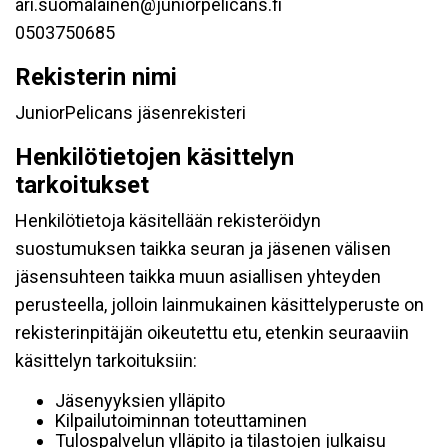
ari.suomalainen@juniorpelicans.fi
0503750685
Rekisterin nimi
JuniorPelicans jäsenrekisteri
Henkilötietojen käsittelyn
tarkoitukset
Henkilötietoja käsitellään rekisteröidyn
suostumuksen taikka seuran ja jäsenen välisen
jäsensuhteen taikka muun asiallisen yhteyden
perusteella, jolloin lainmukainen käsittelyperuste on
rekisterinpitäjän oikeutettu etu, etenkin seuraaviin
käsittelyn tarkoituksiin:
Jäsenyyksien ylläpito
Kilpailutoiminnan toteuttaminen
Tulospalvelun ylläpito ja tilastojen julkaisu