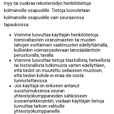
myy tai vuokraa rekisteröidyn henkilötietoja
kolmansille osapuolille. Tietoja luovutetaan
kolmansille osapuolille vain seuraavissa
tapauksissa:
Voimme luovuttaa käyttäjän henkilötietoja
toimivaltaisten viranomaisten tai muiden
tahojen esittämien vaatimusten edellyttämällä,
kulloinkin voimassaolevaan lainsäädäntöön
perustuvalla, tavalla.
Voimme luovuttaa tietoja tilastollista, tieteellistä
tai historiallista tutkimusta varten edellyttäen,
että tiedot on muutettu sellaiseen muotoon,
että tiedon kohde ei enää ole niistä
tunnistettavissa.
Jos käyttäjä on erikseen antanut
suostumuksensa seuran
yhteistyökumppaneiden sähköiseen
suoramarkkinointiin, voidaan käyttäjän tietoja
luovuttaa tarkoin valituille
yhteistyökumppaneille