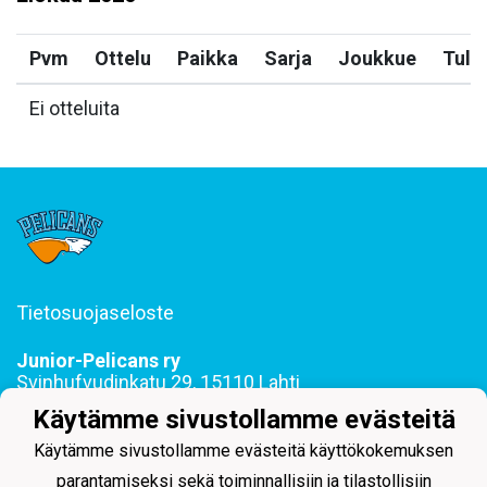
Pvm
Ottelu
Paikka
Sarja
Joukkue
Tulo
Ei otteluita
Tietosuojaseloste
Junior-Pelicans ry
Svinhufvudinkatu 29, 15110 Lahti
044 255 1975 toimisto@juniorpelicans.fi
Käytämme sivustollamme evästeitä
Toimisto avoinna ma-pe klo 9-15
Käytämme sivustollamme evästeitä käyttökokemuksen
parantamiseksi sekä toiminnallisiin ja tilastollisiin